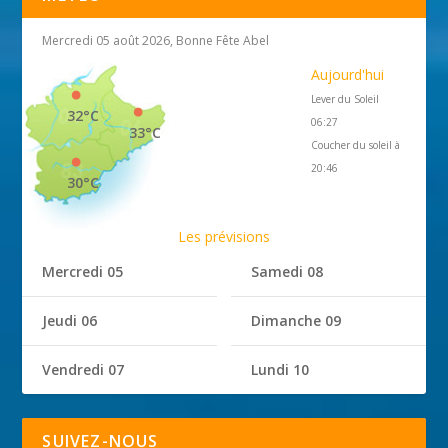
Mercredi 05 août 2026, Bonne Fête Abel
Aujourd'hui
Lever du Soleil
32°C
06:27
33°C
Coucher du soleil à
20:46
30°C
Les prévisions
Mercredi 05
Samedi 08
Jeudi 06
Dimanche 09
Vendredi 07
Lundi 10
SUIVEZ-NOUS