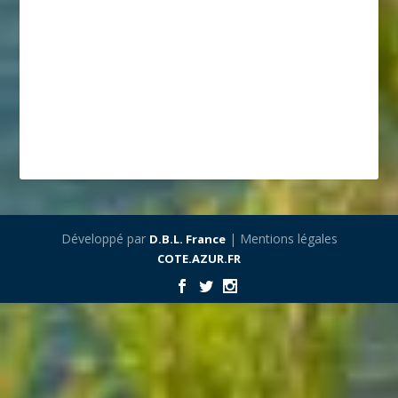
Développé par
| Mentions légales
D.B.L. France
COTE.AZUR.FR