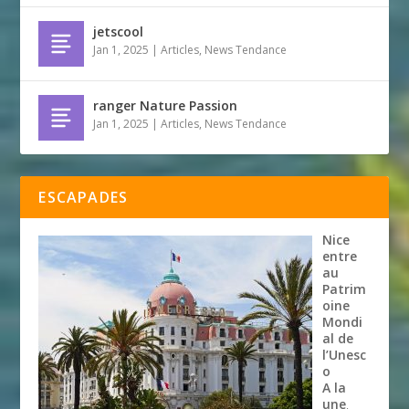
jetscool
Jan 1, 2025
|
Articles
,
News Tendance
ranger Nature Passion
Jan 1, 2025
|
Articles
,
News Tendance
ESCAPADES
Nice
entre
au
Patrim
oine
Mondi
al de
l’Unesc
o
A la
une
,