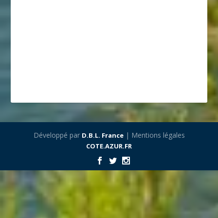
Développé par
| Mentions légales
D.B.L. France
COTE.AZUR.FR