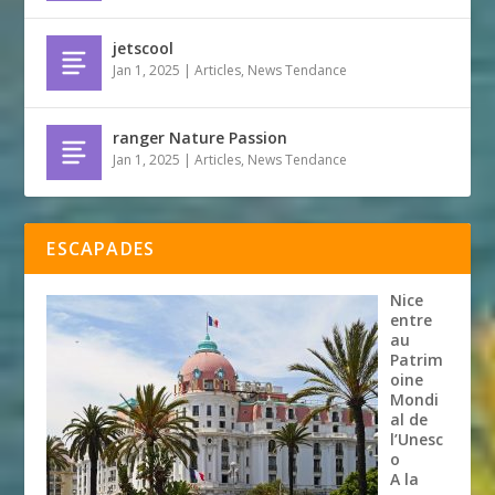
jetscool
Jan 1, 2025
|
Articles
,
News Tendance
ranger Nature Passion
Jan 1, 2025
|
Articles
,
News Tendance
ESCAPADES
Nice
entre
au
Patrim
oine
Mondi
al de
l’Unesc
o
A la