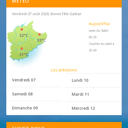
MÉTÉO
Vendredi 07 août 2026, Bonne Fête Gaétan
Aujourd'hui
Lever du Soleil
32°C
06:29
33°C
Coucher du soleil à
20:43
31°C
Les prévisions
Vendredi 07
Lundi 10
Samedi 08
Mardi 11
Dimanche 09
Mercredi 12