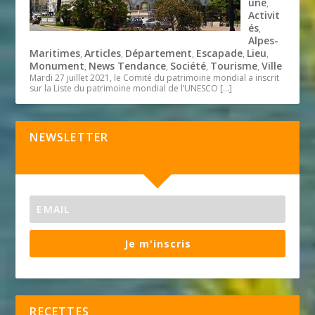
une
,
Activit
és
,
Alpes-
Maritimes
Articles
Département
Escapade
Lieu
,
,
,
,
,
Monument
News Tendance
Société
Tourisme
Ville
,
,
,
,
Mardi 27 juillet 2021, le Comité du patrimoine mondial a inscrit
sur la Liste du patrimoine mondial de l’UNESCO
[…]
NEWSLETTER
Je m'inscris
RECETTES