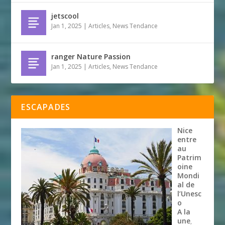
jetscool
Jan 1, 2025
|
Articles
,
News Tendance
ranger Nature Passion
Jan 1, 2025
|
Articles
,
News Tendance
ESCAPADES
Nice
entre
au
Patrim
oine
Mondi
al de
l’Unesc
o
A la
une
,