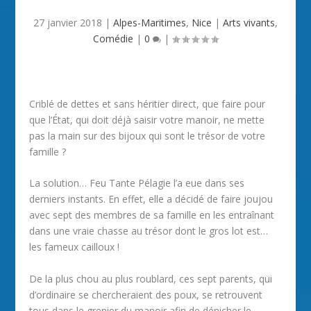
27 janvier 2018
|
Alpes-Maritimes
,
Nice
|
Arts vivants
,
Comédie
|
0
|
Criblé de dettes et sans héritier direct, que faire pour
que l’État, qui doit déjà saisir votre manoir, ne mette
pas la main sur des bijoux qui sont le trésor de votre
famille ?
La solution… Feu Tante Pélagie l’a eue dans ses
derniers instants. En effet, elle a décidé de faire joujou
avec sept des membres de sa famille en les entraînant
dans une vraie chasse au trésor dont le gros lot est…
les fameux cailloux !
De la plus chou au plus roublard, ces sept parents, qui
d’ordinaire se chercheraient des poux, se retrouvent
tous dans le grenier du manoir afin de dénicher le