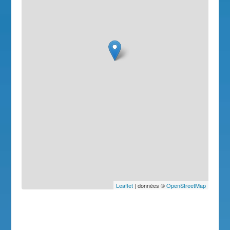
Leaflet
| données ©
OpenStreetMap