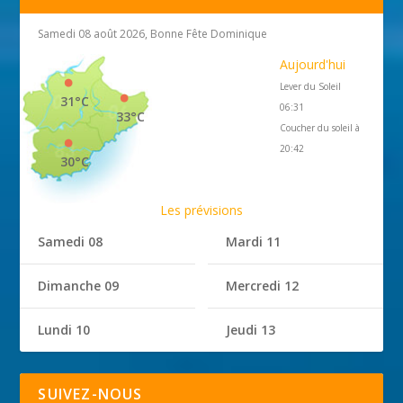
Samedi 08 août 2026, Bonne Fête Dominique
Aujourd'hui
Lever du Soleil
31°C
06:31
33°C
Coucher du soleil à
20:42
30°C
Les prévisions
Samedi 08
Mardi 11
Dimanche 09
Mercredi 12
Lundi 10
Jeudi 13
SUIVEZ-NOUS