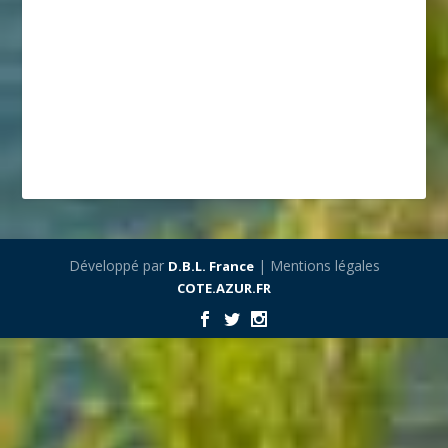
Développé par
| Mentions légales
D.B.L. France
COTE.AZUR.FR