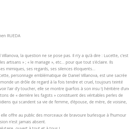
armen RUEDA
Villanova, la question ne se pose pas. Il n’y a qu’à dire : Lucette, c’est
 les artisans » ; « le mariage », etc… pour que tout s’éclaire. Ils
 ses mimiques, ses regards, ses silences éloquents…
ucette, personnage emblématique de Daniel Villanova, est une sacrée
monde un drôle de regard à la fois tendre et cruel, toujours teinté
r l’air d’y toucher, elle se montre (parfois à son insu !) héritière d’un
tons de « derrière les fagots » constituent des véritables perles de
quotidiens qui scandent sa vie de femme, d’épouse, de mère, de voisine,
, elle offre au public des morceaux de bravoure burlesque à l’humour
ssion n’est jamais absent.
alutaire, ouvert à tout et à tous !