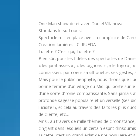
One Man show de et avec Daniel Villanova
Star dans le sud ouest
Spectacle mis en place avec la complicité de C
Création-lumières : C. RUEDA
Lucette ? C’est qui, Lucette ?
Bien sûr, pour les fidèles des spectacles de Daniel 
« les jambasses » ; « les oignons » ; « le frigo » ; «
connaissent par coeur sa silhouette, ses gestes,
Mais pour le public néophyte, nous dirons que L
bonne femme d’un village du Midi qui porte sur le 
d’une sorte d’ironie compatissante. Sans jamais avoi
profonde sagesse populaire et universelle (ses dic
lucidité !), et cela au travers des faits les plus 
de cliente, etc…
Ainsi, au travers de mille thèmes de circonstance
cinglant dans lesquels un certain esprit d’insoumi
Lucette, c’est un grand éclat de rire populaire et s