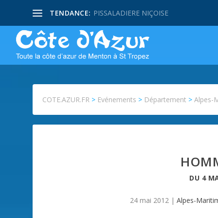
TENDANCE:
PISSALADIERE NIÇOISE
COTE.AZUR.FR
>
Evénements
>
Département
>
Alpes-
HOMM
DU
4 M
24 mai 2012
|
Alpes-Mariti