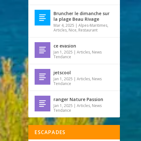
Bruncher le dimanche sur
la plage Beau Rivage
Mar 4, 2025
|
Alpes-Maritimes
,
Articles
,
Nice
,
Restaurant
ce evasion
Jan 1, 2025
|
Articles
,
News
Tendance
jetscool
Jan 1, 2025
|
Articles
,
News
Tendance
ranger Nature Passion
Jan 1, 2025
|
Articles
,
News
Tendance
ESCAPADES