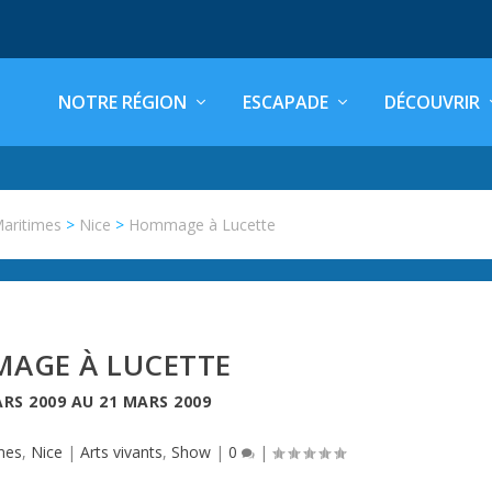
NOTRE RÉGION
ESCAPADE
DÉCOUVRIR
Maritimes
>
Nice
>
Hommage à Lucette
AGE À LUCETTE
ARS 2009
AU
21 MARS 2009
mes
,
Nice
|
Arts vivants
,
Show
|
0
|