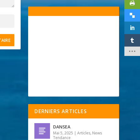
DERNIERS ARTICLES
DANSEA
Mai 5, 2025
|
Articles
,
News
Tendance