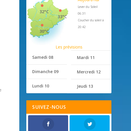
Lever du Soleil
32°C
06:31
33°C
Coucher du soleil à
20:42
30°C
Les prévisions
Samedi 08
Mardi 11
Dimanche 09
Mercredi 12
Lundi 10
Jeudi 13
e
SUIVEZ-NOUS