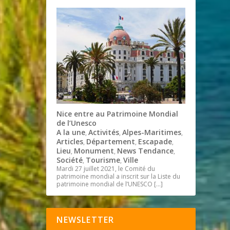
Nice entre au Patrimoine Mondial
de l’Unesco
A la une
Activités
Alpes-Maritimes
,
,
,
Articles
Département
Escapade
,
,
,
Lieu
Monument
News Tendance
,
,
,
Société
Tourisme
Ville
,
,
Mardi 27 juillet 2021, le Comité du
patrimoine mondial a inscrit sur la Liste du
patrimoine mondial de l’UNESCO
[…]
NEWSLETTER