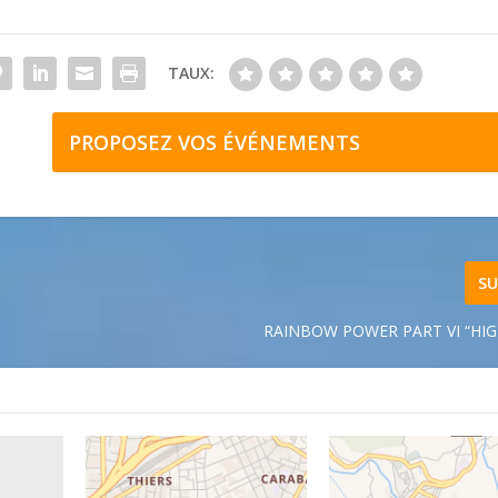
TAUX:
PROPOSEZ VOS ÉVÉNEMENTS
SU
RAINBOW POWER PART VI “HI