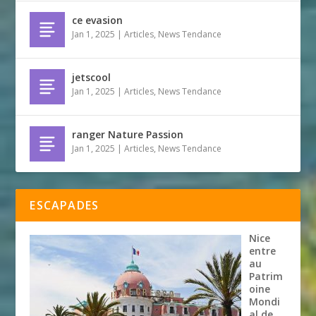
ce evasion
Jan 1, 2025
|
Articles
,
News Tendance
jetscool
Jan 1, 2025
|
Articles
,
News Tendance
ranger Nature Passion
Jan 1, 2025
|
Articles
,
News Tendance
ESCAPADES
Nice
entre
au
Patrim
oine
Mondi
al de