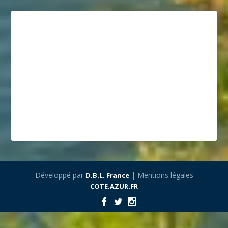
Développé par
| Mentions légales
D.B.L. France
COTE.AZUR.FR