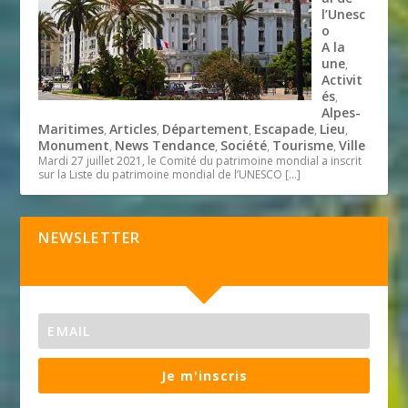
l’Unesc
o
A la
une
,
Activit
és
,
Alpes-
Maritimes
Articles
Département
Escapade
Lieu
,
,
,
,
,
Monument
News Tendance
Société
Tourisme
Ville
,
,
,
,
Mardi 27 juillet 2021, le Comité du patrimoine mondial a inscrit
sur la Liste du patrimoine mondial de l’UNESCO
[…]
NEWSLETTER
Je m'inscris