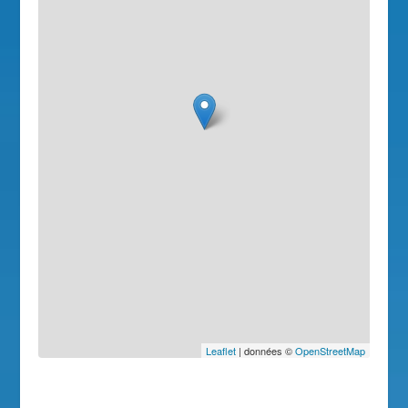
Leaflet
| données ©
OpenStreetMap