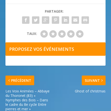
PARTAGER:
TAUX:
PROPOSEZ VOS ÉVÉNEMENTS
PRÉCÉDENT
SUIVANT
Les Voix Animées – Abbaye
Ghost of christmas
du Thoronet (83) «
Nymphes des Bois – Dans
le cadre du 8e cycle Entre
pierres et mer »