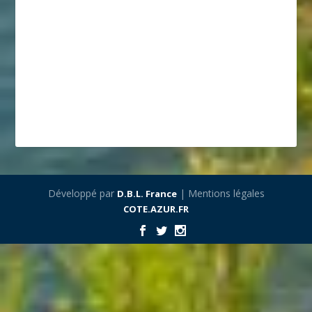
Développé par
| Mentions légales
D.B.L. France
COTE.AZUR.FR