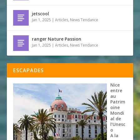
jetscool
Jan 1, 2025
|
Articles
,
News Tendance
ranger Nature Passion
Jan 1, 2025
|
Articles
,
News Tendance
ESCAPADES
Nice
entre
au
Patrim
oine
Mondi
al de
l’Unesc
o
A la