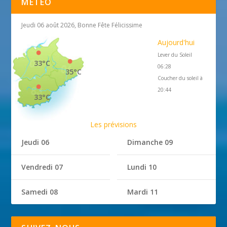
MÉTÉO
Jeudi 06 août 2026, Bonne Fête Félicissime
Aujourd'hui
Lever du Soleil
33°C
06:28
35°C
Coucher du soleil à
20:44
33°C
Les prévisions
Jeudi 06
Dimanche 09
Vendredi 07
Lundi 10
Samedi 08
Mardi 11