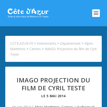
COTE.AZUR.FR
>
Evénements
>
Département
>
Alpes-
Maritimes
>
Cannes
>
IMAGO Projection du film de Cyril
Teste
IMAGO PROJECTION DU
FILM DE CYRIL TESTE
LE
5 MAI 2014
16 juin 2014
|
Alpes-Maritimes
,
Cannes
|
Audiovisuel
,