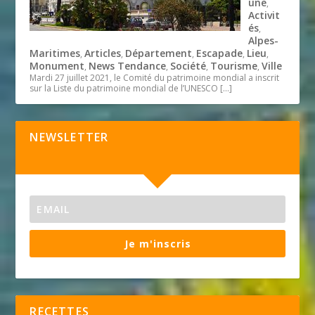
une
,
Activit
és
,
Alpes-
Maritimes
Articles
Département
Escapade
Lieu
,
,
,
,
,
Monument
News Tendance
Société
Tourisme
Ville
,
,
,
,
Mardi 27 juillet 2021, le Comité du patrimoine mondial a inscrit
sur la Liste du patrimoine mondial de l’UNESCO
[…]
NEWSLETTER
Je m'inscris
RECETTES