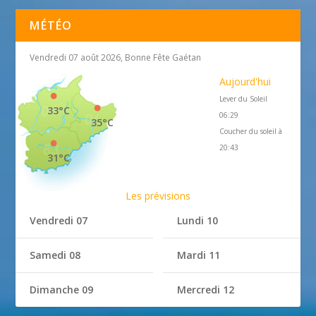
MÉTÉO
Vendredi 07 août 2026, Bonne Fête Gaétan
Aujourd'hui
Lever du Soleil
33°C
06:29
35°C
Coucher du soleil à
20:43
31°C
Les prévisions
Vendredi 07
Lundi 10
Samedi 08
Mardi 11
Dimanche 09
Mercredi 12