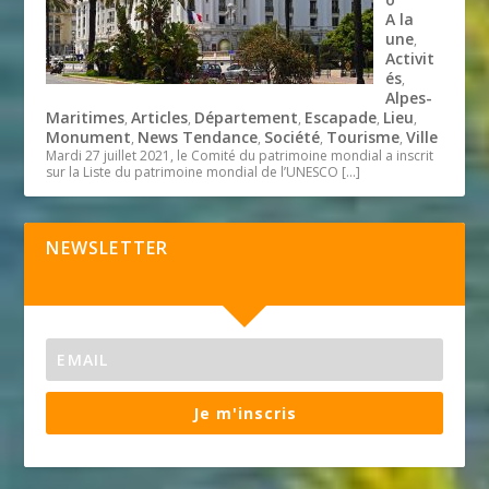
A la
une
,
Activit
és
,
Alpes-
Maritimes
Articles
Département
Escapade
Lieu
,
,
,
,
,
Monument
News Tendance
Société
Tourisme
Ville
,
,
,
,
Mardi 27 juillet 2021, le Comité du patrimoine mondial a inscrit
sur la Liste du patrimoine mondial de l’UNESCO
[…]
NEWSLETTER
Je m'inscris