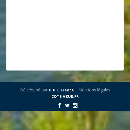
Développé par
| Mentions légales
D.B.L. France
COTE.AZUR.FR