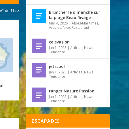
NAC de Nice
Bruncher le dimanche sur
la plage Beau Rivage
Mar 4, 2025
|
Alpes-Maritimes
,
Articles
,
Nice
,
Restaurant
ce evasion
Jan 1, 2025
|
Articles
,
News
Tendance
jetscool
Jan 1, 2025
|
Articles
,
News
Tendance
al
ranger Nature Passion
Jan 1, 2025
|
Articles
,
News
Tendance
ESCAPADES