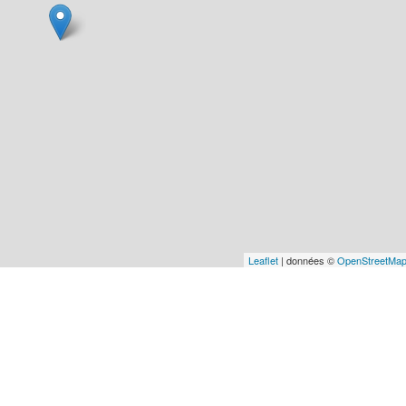
Leaflet
| données ©
OpenStreetMa