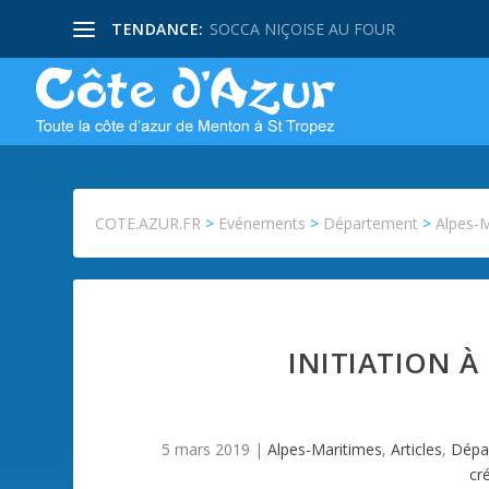
TENDANCE:
SOCCA NIÇOISE AU FOUR
COTE.AZUR.FR
>
Evénements
>
Département
>
Alpes-
INITIATION À
5 mars 2019
|
Alpes-Maritimes
,
Articles
,
Dépa
cré