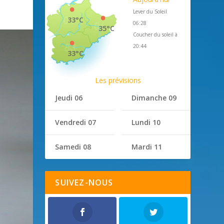
Lever du Soleil
33°C
06:28
35°C
Coucher du soleil à
20:44
33°C
Les prévisions
Jeudi 06
Dimanche 09
Vendredi 07
Lundi 10
Samedi 08
Mardi 11
SUIVEZ-NOUS