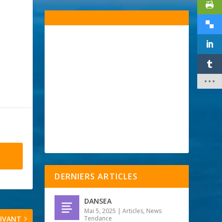
DERNIERS ARTICLES
DANSEA
Mai 5, 2025
|
Articles
,
News
IVANT
Tendance