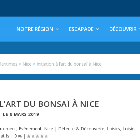
NOTRE RÉGION
ESCAPADE
DÉCOUVRIR
Maritimes
>
Nice
>
Initiation à l’art du bonsaï à Nice
 L’ART DU BONSAÏ À NICE
LE
9 MARS 2019
rtement
,
Evénement
,
Nice
|
Détente & Découverte
,
Loisirs
,
Loisirs
atifs
|
0
|