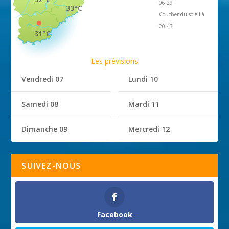
06:29
33°C
Coucher du soleil à
20:43
31°C
Les prévisions
Vendredi 07
Lundi 10
Samedi 08
Mardi 11
Dimanche 09
Mercredi 12
SUIVEZ-NOUS
Facebook