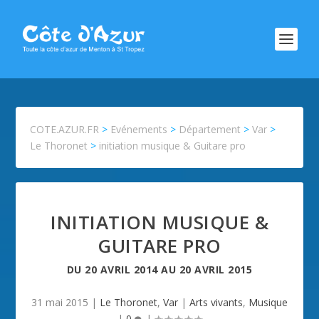
COTE.AZUR.FR
>
Evénements
>
Département
>
Var
>
Le Thoronet
>
initiation musique & Guitare pro
INITIATION MUSIQUE &
GUITARE PRO
DU
20 AVRIL 2014
AU
20 AVRIL 2015
31 mai 2015
|
Le Thoronet
,
Var
|
Arts vivants
,
Musique
|
0
|