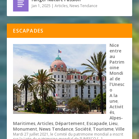
Jan 1, 2025
|
Articles
,
News Tendance
ESCAPADES
Nice
entre
au
Patrim
oine
Mondi
al de
l’Unesc
o
A la
une
,
Activit
és
,
Alpes-
Maritimes
Articles
Département
Escapade
Lieu
,
,
,
,
,
Monument
News Tendance
Société
Tourisme
Ville
,
,
,
,
Mardi 27 juillet 2021, le Comité du patrimoine mondial a inscrit
sur la Liste du patrimoine mondial de l’UNESCO
[…]