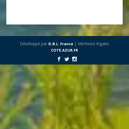
Développé par
| Mentions légales
D.B.L. France
COTE.AZUR.FR