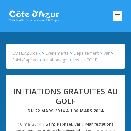
COTE.AZUR.FR
>
Evénements
>
Département
>
Var
>
Saint-Raphaël
>
Initiations gratuites au GOLF
INITIATIONS GRATUITES AU
GOLF
DU
22 MARS 2014
AU
30 MARS 2014
10 mai 2014
|
Saint-Raphaël
,
Var
|
Manifestations
sportives
,
Sport de balle individuel
|
0
|