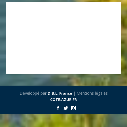
Développé par
| Mentions légales
D.B.L. France
COTE.AZUR.FR