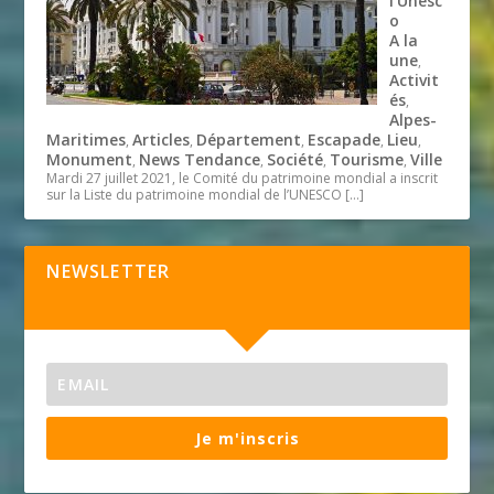
l’Unesc
o
A la
une
,
Activit
és
,
Alpes-
Maritimes
Articles
Département
Escapade
Lieu
,
,
,
,
,
Monument
News Tendance
Société
Tourisme
Ville
,
,
,
,
Mardi 27 juillet 2021, le Comité du patrimoine mondial a inscrit
sur la Liste du patrimoine mondial de l’UNESCO
[…]
NEWSLETTER
Je m'inscris