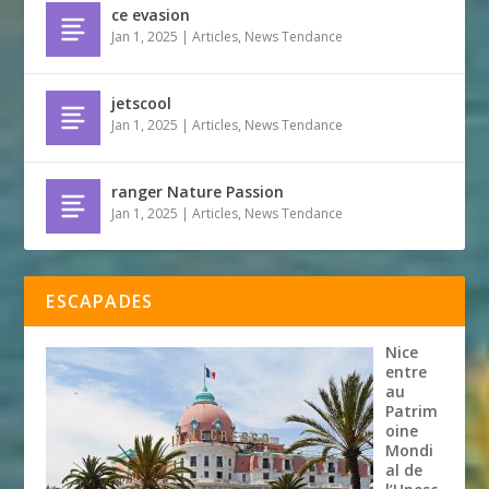
ce evasion
Jan 1, 2025
|
Articles
,
News Tendance
jetscool
Jan 1, 2025
|
Articles
,
News Tendance
ranger Nature Passion
Jan 1, 2025
|
Articles
,
News Tendance
ESCAPADES
Nice
entre
au
Patrim
oine
Mondi
al de