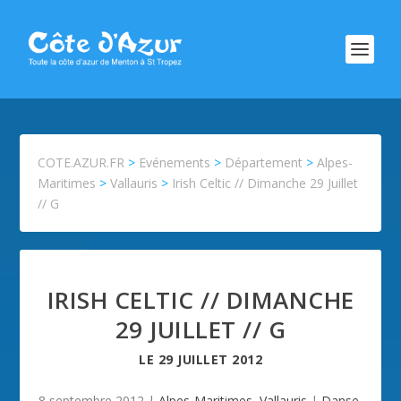
COTE.AZUR.FR
>
Evénements
>
Département
>
Alpes-
Maritimes
>
Vallauris
>
Irish Celtic // Dimanche 29 Juillet
// G
IRISH CELTIC // DIMANCHE
29 JUILLET // G
LE
29 JUILLET 2012
8 septembre 2012
|
Alpes-Maritimes
,
Vallauris
|
Danse
,