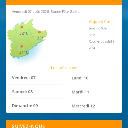
Vendredi 07 août 2026, Bonne Fête Gaétan
Aujourd'hui
Lever du Soleil
32°C
06:29
33°C
Coucher du soleil à
20:43
31°C
Les prévisions
Vendredi 07
Lundi 10
Samedi 08
Mardi 11
Dimanche 09
Mercredi 12
SUIVEZ-NOUS