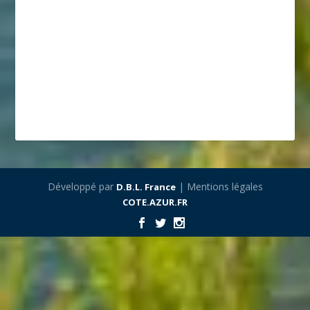
Développé par
| Mentions légales
D.B.L. France
COTE.AZUR.FR