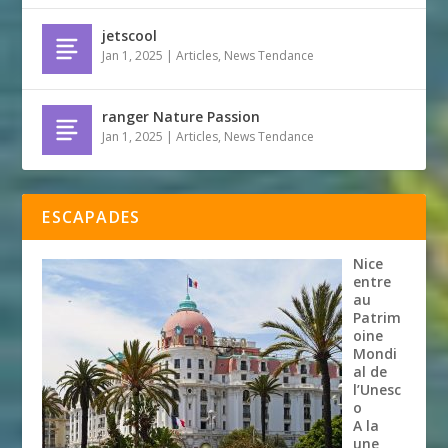
jetscool
Jan 1, 2025
|
Articles
,
News Tendance
ranger Nature Passion
Jan 1, 2025
|
Articles
,
News Tendance
ESCAPADES
Nice
entre
au
Patrim
oine
Mondi
al de
l’Unesc
o
A la
une
,