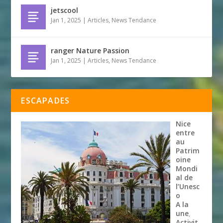
jetscool
Jan 1, 2025
|
Articles
,
News Tendance
ranger Nature Passion
Jan 1, 2025
|
Articles
,
News Tendance
ESCAPADES
Nice
entre
au
Patrim
oine
Mondi
al de
l’Unesc
o
A la
une
,
Activit