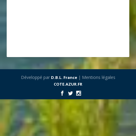
Développé par
| Mentions légales
D.B.L. France
COTE.AZUR.FR