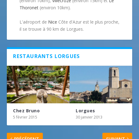
(environ 10km),
Villecroze
(environ 15km) et
Le
Thoronet
(environ 10km).
L'aéroport de
Nice
Côte d'Azur est le plus proche,
il se trouve à 90 km de Lorgues.
RESTAURANTS LORGUES
Chez Bruno
Lorgues
5 février 2015
30 janvier 2013
PRÉCÉDENT
SUIVANT