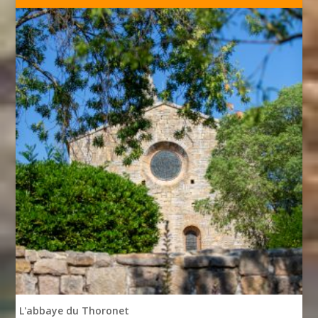
L'abbaye du Thoronet