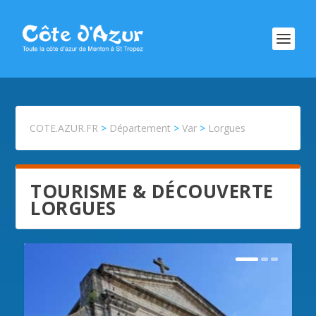
COTE.AZUR.FR
>
Département
>
Var
>
Lorgues
TOURISME & DÉCOUVERTE
LORGUES