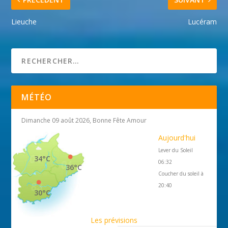
Lieuche
Lucéram
MÉTÉO
Dimanche 09 août 2026, Bonne Fête Amour
Aujourd'hui
Lever du Soleil
34°C
06:32
36°C
Coucher du soleil à
20:40
30°C
Les prévisions