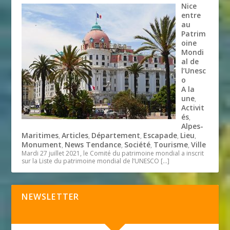
Nice
entre
au
Patrim
oine
Mondi
al de
l’Unesc
o
A la
une
,
Activit
és
,
Alpes-
Maritimes
Articles
Département
Escapade
Lieu
,
,
,
,
,
Monument
News Tendance
Société
Tourisme
Ville
,
,
,
,
Mardi 27 juillet 2021, le Comité du patrimoine mondial a inscrit
sur la Liste du patrimoine mondial de l’UNESCO
[…]
NEWSLETTER