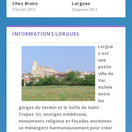
Chez Bruno
Lorgues
5 février 2015
30 janvier 2013
INFORMATIONS LORGUES
Lorgue
s est
une
petite
ville du
Var,
nichée
entre
les
gorges du Verdon et le Golfe de Saint-
Tropez. Ici, vestiges médiévaux,
monuments religieux et façades anciennes
se mélangent harmonieusement pour créer