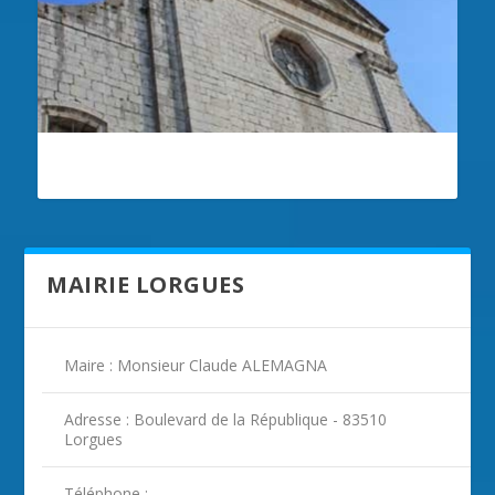
ILLUSTRATION LORGUES
MAIRIE LORGUES
Maire : Monsieur Claude ALEMAGNA
Adresse : Boulevard de la République - 83510
Lorgues
ILLUSTRATION LORGUES ( 2 )
ILLUSTRATION LORGUES ( 3 )
ILLUSTRATION LORGUES ( 4 )
Téléphone :