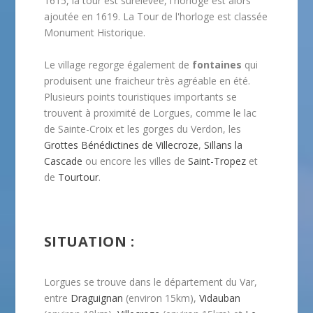
1615, la tour est surélevée, l'horloge est alors
ajoutée en 1619. La Tour de l'horloge est classée
Monument Historique.
Le village regorge également de
fontaines
qui
produisent une fraicheur très agréable en été.
Plusieurs points touristiques importants se
trouvent à proximité de Lorgues, comme le lac
de Sainte-Croix et les gorges du Verdon, les
Grottes Bénédictines de Villecroze
,
Sillans la
Cascade
ou encore les villes de
Saint-Tropez
et
de
Tourtour
.
SITUATION :
Lorgues se trouve dans le département du Var,
entre
Draguignan
(environ 15km),
Vidauban