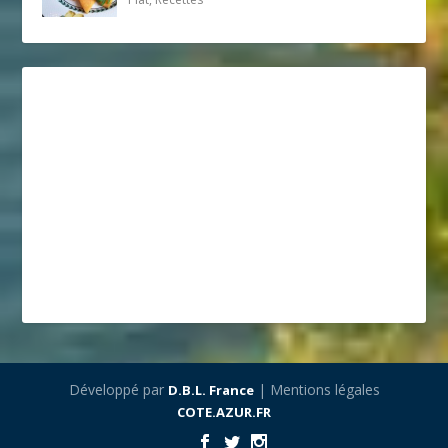
Développé par
| Mentions légales
D.B.L. France
COTE.AZUR.FR