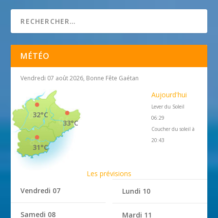
MÉTÉO
Vendredi 07 août 2026, Bonne Fête Gaétan
Aujourd'hui
Lever du Soleil
32°C
06:29
33°C
Coucher du soleil à
20:43
31°C
Les prévisions
Vendredi 07
Lundi 10
Samedi 08
Mardi 11