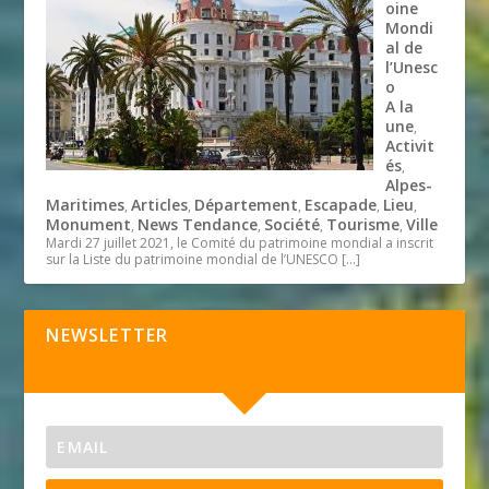
oine
Mondi
al de
l’Unesc
o
A la
une
,
Activit
és
,
Alpes-
Maritimes
Articles
Département
Escapade
Lieu
,
,
,
,
,
Monument
News Tendance
Société
Tourisme
Ville
,
,
,
,
Mardi 27 juillet 2021, le Comité du patrimoine mondial a inscrit
sur la Liste du patrimoine mondial de l’UNESCO
[…]
NEWSLETTER