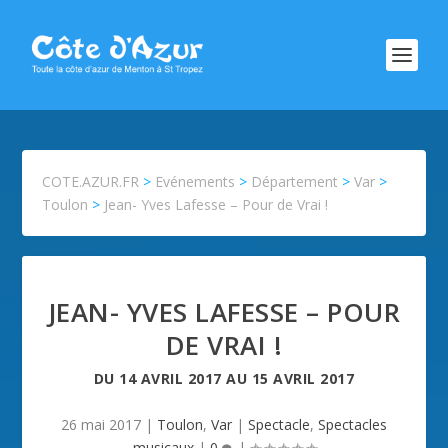
COTE.AZUR.FR
>
Evénements
>
Département
>
Var
>
Toulon
>
Jean- Yves Lafesse – Pour de Vrai !
JEAN- YVES LAFESSE – POUR
DE VRAI !
DU
14 AVRIL 2017
AU
15 AVRIL 2017
26 mai 2017
|
Toulon
,
Var
|
Spectacle
,
Spectacles
musicaux
|
0
|