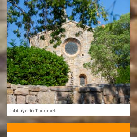
L'abbaye du Thoronet