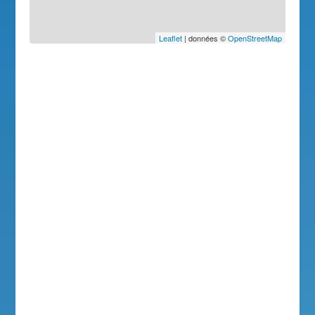
Leaflet
| données ©
OpenStreetMap