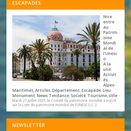
ESCAPADES
Nice
entre
au
Patrim
oine
Mondi
al de
l’Unesc
o
A la
une
,
Activit
és
,
Alpes-
Maritimes
Articles
Département
Escapade
Lieu
,
,
,
,
,
Monument
News Tendance
Société
Tourisme
Ville
,
,
,
,
Mardi 27 juillet 2021, le Comité du patrimoine mondial a inscrit
sur la Liste du patrimoine mondial de l’UNESCO
[…]
NEWSLETTER