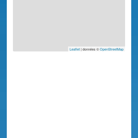
Leaflet
| données ©
OpenStreetMap