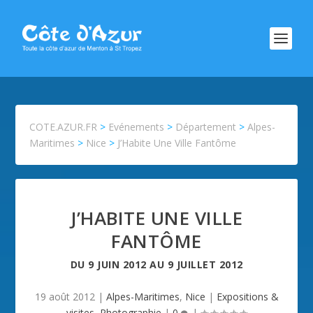
COTE.AZUR.FR
>
Evénements
>
Département
>
Alpes-
Maritimes
>
Nice
>
J’Habite Une Ville Fantôme
J’HABITE UNE VILLE
FANTÔME
DU
9 JUIN 2012
AU
9 JUILLET 2012
19 août 2012
|
Alpes-Maritimes
,
Nice
|
Expositions &
visites
,
Photographie
|
0
|