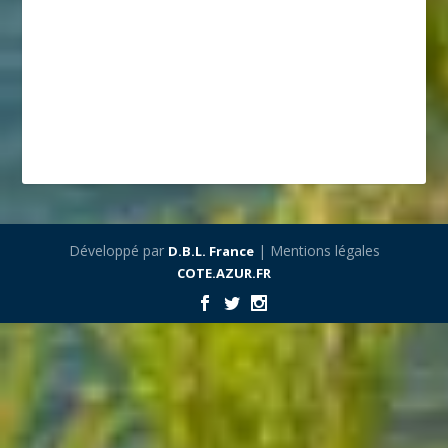
Développé par
| Mentions légales
D.B.L. France
COTE.AZUR.FR