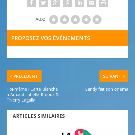
TAUX:
PROPOSEZ VOS ÉVÉNEMENTS
PRÉCÉDENT
SUIVANT
Toi-même ! Carte Blanche
Sandy fait son cinéma
à Arnaud Labelle-Rojoux &
Thierry Lagalla
ARTICLES SIMILAIRES