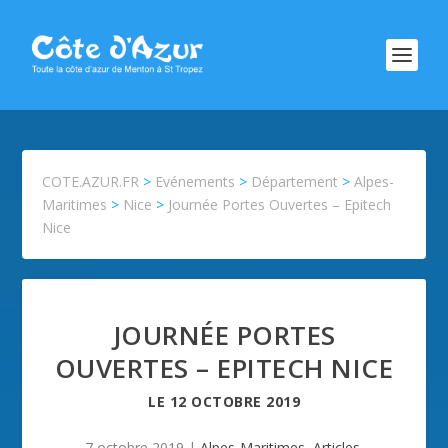
COTE.AZUR.FR
>
Evénements
>
Département
>
Alpes-
Maritimes
>
Nice
>
Journée Portes Ouvertes – Epitech
Nice
JOURNÉE PORTES
OUVERTES – EPITECH NICE
LE
12 OCTOBRE 2019
7 octobre 2019
|
Alpes-Maritimes
,
Articles
,