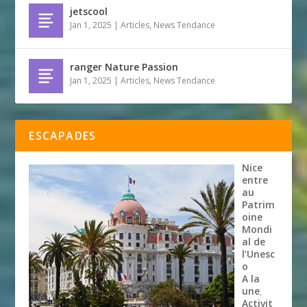
jetscool
Jan 1, 2025
|
Articles
,
News Tendance
ranger Nature Passion
Jan 1, 2025
|
Articles
,
News Tendance
ESCAPADES
Nice
entre
au
Patrim
oine
Mondi
al de
l’Unesc
o
A la
une
,
Activit