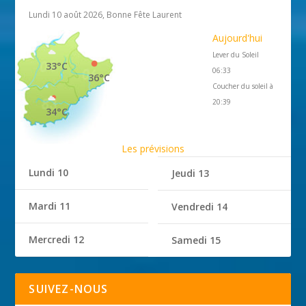
Lundi 10 août 2026, Bonne Fête Laurent
Aujourd'hui
Lever du Soleil
33°C
06:33
36°C
Coucher du soleil à
20:39
34°C
Les prévisions
Lundi 10
Jeudi 13
Mardi 11
Vendredi 14
Mercredi 12
Samedi 15
SUIVEZ-NOUS