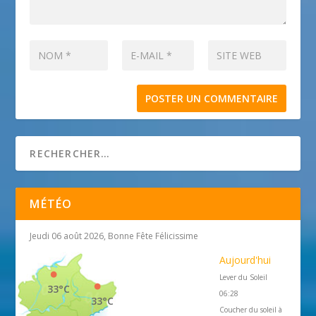
MÉTÉO
Jeudi 06 août 2026, Bonne Fête Félicissime
Aujourd'hui
Lever du Soleil
33°C
06:28
33°C
Coucher du soleil à