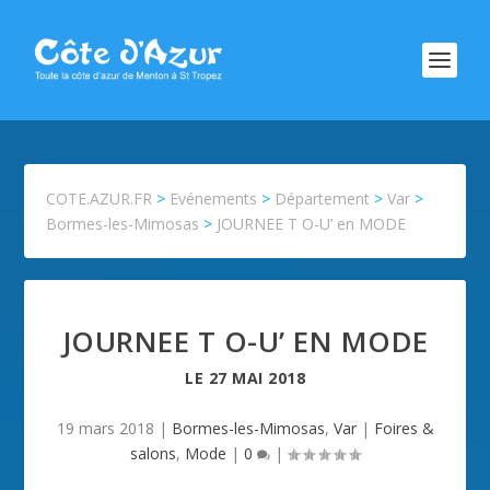
COTE.AZUR.FR
>
Evénements
>
Département
>
Var
>
Bormes-les-Mimosas
>
JOURNEE T O-U’ en MODE
JOURNEE T O-U’ EN MODE
LE
27 MAI 2018
19 mars 2018
|
Bormes-les-Mimosas
,
Var
|
Foires &
salons
,
Mode
|
0
|