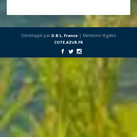
Développé par
| Mentions légales
D.B.L. France
COTE.AZUR.FR