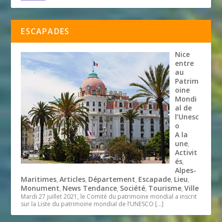
ESCAPADES
Nice
entre
au
Patrim
oine
Mondi
al de
l’Unesc
o
A la
une
,
Activit
és
,
Alpes-
Maritimes
Articles
Département
Escapade
Lieu
,
,
,
,
,
Monument
News Tendance
Société
Tourisme
Ville
,
,
,
,
Mardi 27 juillet 2021, le Comité du patrimoine mondial a inscrit
sur la Liste du patrimoine mondial de l’UNESCO
[…]