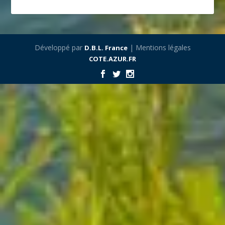
Développé par
| Mentions légales
D.B.L. France
COTE.AZUR.FR