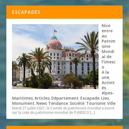
ESCAPADES
Nice
entre
au
Patrim
oine
Mondi
al de
l’Unesc
o
A la
une
,
Activit
és
,
Alpes-
Maritimes
Articles
Département
Escapade
Lieu
,
,
,
,
,
Monument
News Tendance
Société
Tourisme
Ville
,
,
,
,
Mardi 27 juillet 2021, le Comité du patrimoine mondial a inscrit
sur la Liste du patrimoine mondial de l’UNESCO
[…]