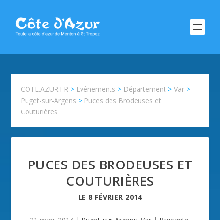
COTE.AZUR.FR
>
Evénements
>
Département
>
Var
>
Puget-sur-Argens
>
Puces des Brodeuses et
Couturières
PUCES DES BRODEUSES ET
COUTURIÈRES
LE
8 FÉVRIER 2014
21 mars 2014
|
Puget-sur-Argens
,
Var
|
Brocante
,