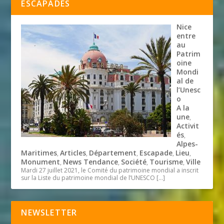
ESCAPADES
Nice
entre
au
Patrim
oine
Mondi
al de
l’Unesc
o
A la
une
,
Activit
és
,
Alpes-
Maritimes
Articles
Département
Escapade
Lieu
,
,
,
,
,
Monument
News Tendance
Société
Tourisme
Ville
,
,
,
,
Mardi 27 juillet 2021, le Comité du patrimoine mondial a inscrit
sur la Liste du patrimoine mondial de l’UNESCO
[…]
NEWSLETTER