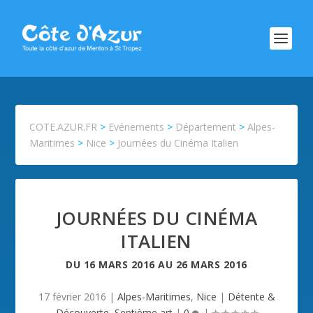
COTE.AZUR.FR
>
Evénements
>
Département
>
Alpes-
Maritimes
>
Nice
>
Journées du Cinéma Italien
JOURNÉES DU CINÉMA
ITALIEN
DU
16 MARS 2016
AU
26 MARS 2016
17 février 2016
|
Alpes-Maritimes
,
Nice
|
Détente &
Découverte
,
Septième art
|
0
|