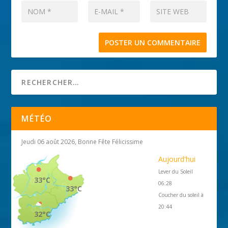
MÉTÉO
Jeudi 06 août 2026, Bonne Fête Félicissime
Aujourd'hui
Lever du Soleil
33°C
06:28
33°C
Coucher du soleil à
20:44
32°C