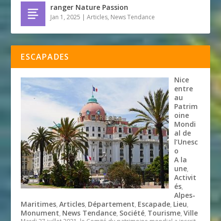
ranger Nature Passion
Jan 1, 2025
|
Articles
,
News Tendance
ESCAPADES
Nice
entre
au
Patrim
oine
Mondi
al de
l’Unesc
o
A la
une
,
Activit
és
,
Alpes-
Maritimes
Articles
Département
Escapade
Lieu
,
,
,
,
,
Monument
News Tendance
Société
Tourisme
Ville
,
,
,
,