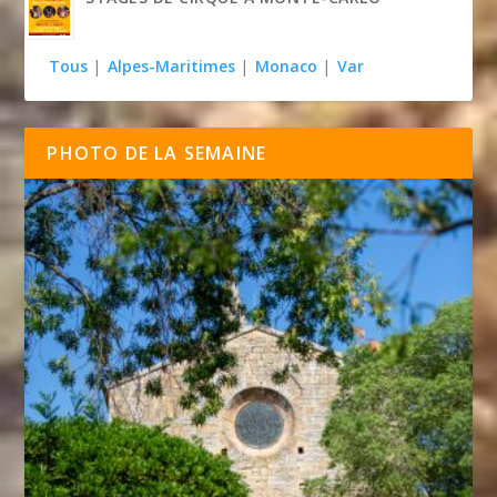
Tous
|
Alpes-Maritimes
|
Monaco
|
Var
PHOTO DE LA SEMAINE