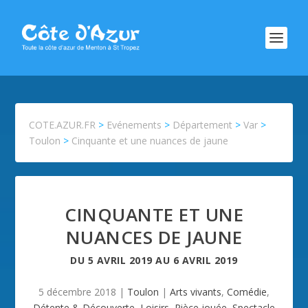
COTE.AZUR.FR
>
Evénements
>
Département
>
Var
>
Toulon
>
Cinquante et une nuances de jaune
CINQUANTE ET UNE
NUANCES DE JAUNE
DU
5 AVRIL 2019
AU
6 AVRIL 2019
5 décembre 2018
|
Toulon
|
Arts vivants
,
Comédie
,
Détente & Découverte
,
Loisirs
,
Pièce jouée
,
Spectacle