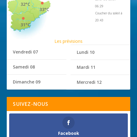
32°C
06:29
33°C
Coucher du soleil à
20:43
31°C
Les prévisions
Vendredi 07
Lundi 10
Samedi 08
Mardi 11
Dimanche 09
Mercredi 12
SUIVEZ-NOUS
Facebook