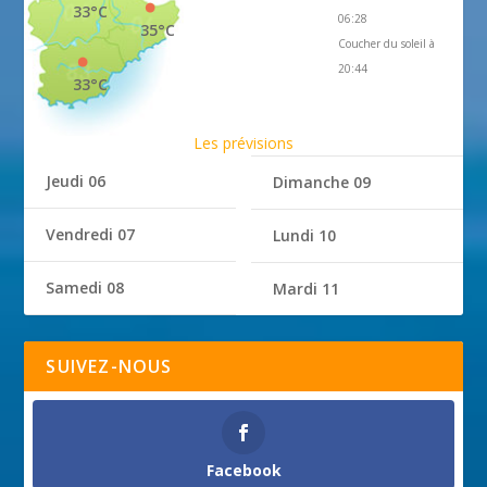
33°C
06:28
35°C
Coucher du soleil à
20:44
33°C
Les prévisions
Jeudi 06
Dimanche 09
Vendredi 07
Lundi 10
Samedi 08
Mardi 11
SUIVEZ-NOUS
Facebook