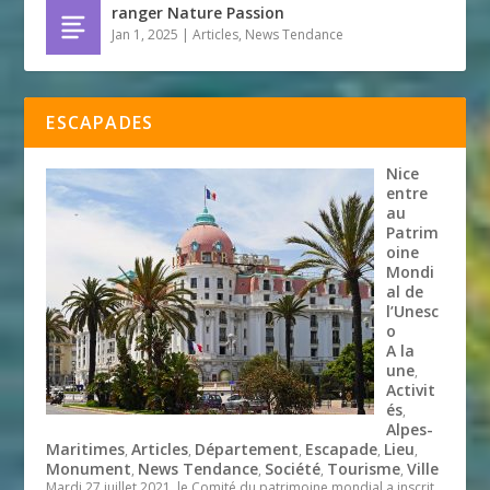
ranger Nature Passion
Jan 1, 2025
|
Articles
,
News Tendance
ESCAPADES
Nice
entre
au
Patrim
oine
Mondi
al de
l’Unesc
o
A la
une
,
Activit
és
,
Alpes-
Maritimes
Articles
Département
Escapade
Lieu
,
,
,
,
,
Monument
News Tendance
Société
Tourisme
Ville
,
,
,
,
Mardi 27 juillet 2021, le Comité du patrimoine mondial a inscrit