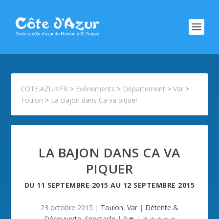
COTE.AZUR.FR
>
Evénements
>
Département
>
Var
>
Toulon
>
La Bajon dans Ca va piquer
LA BAJON DANS CA VA
PIQUER
DU
11 SEPTEMBRE 2015
AU
12 SEPTEMBRE 2015
23 octobre 2015
|
Toulon
,
Var
|
Détente &
Découverte
,
Spectacle
|
0
|