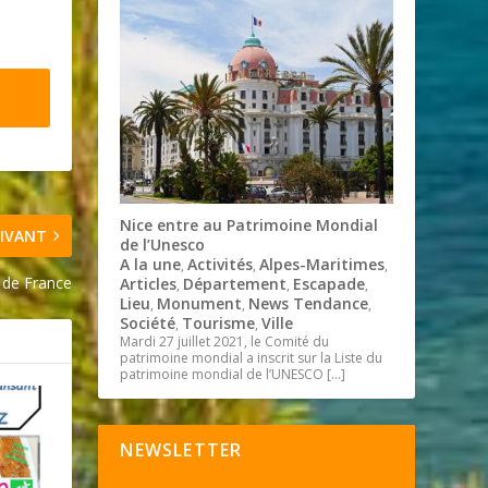
Nice entre au Patrimoine Mondial
IVANT
de l’Unesco
A la une
Activités
Alpes-Maritimes
,
,
,
 de France
Articles
Département
Escapade
,
,
,
Lieu
Monument
News Tendance
,
,
,
Société
Tourisme
Ville
,
,
Mardi 27 juillet 2021, le Comité du
patrimoine mondial a inscrit sur la Liste du
patrimoine mondial de l’UNESCO
[…]
NEWSLETTER