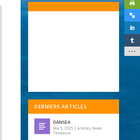
DERNIERS ARTICLES
DANSEA
Mai 5, 2025
|
Articles
,
News
Tendance