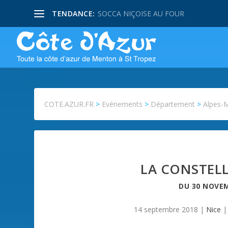
TENDANCE:
SOCCA NIÇOISE AU FOUR
COTE.AZUR.FR
>
Evénements
>
Département
>
Alpes-
LA CONSTELL
DU
30 NOVEM
14 septembre 2018
|
Nice