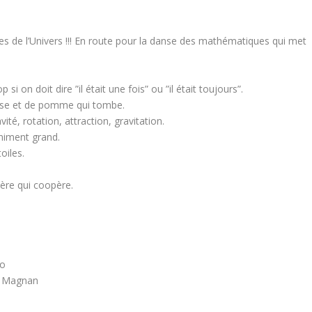
es de l’Univers !!! En route pour la danse des mathématiques qui met
p si on doit dire ”il était une fois” ou ”il était toujours”.
plose et de pomme qui tombe.
té, rotation, attraction, gravitation.
iniment grand.
oiles.
tière qui coopère.
go
ce Magnan