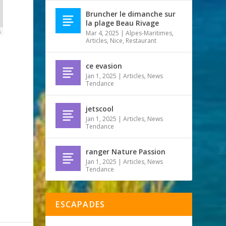
Bruncher le dimanche sur
la plage Beau Rivage
p
Mar 4, 2025
|
Alpes-Maritimes
,
Articles
,
Nice
,
Restaurant
ce evasion
Jan 1, 2025
|
Articles
,
News
Tendance
jetscool
Jan 1, 2025
|
Articles
,
News
Tendance
ranger Nature Passion
Jan 1, 2025
|
Articles
,
News
Tendance
ESCAPADES