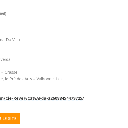
eil)
ena Da Vico
eveïda.
 – Grasse,
, le Pré des Arts – Valbonne, Les
om/Cie-Reve%C3%AFda-326088454479725/
R LE SITE