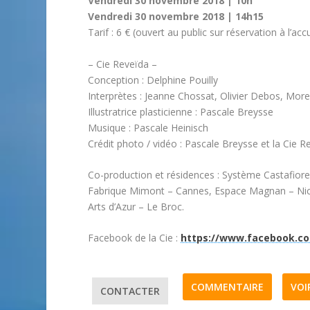
Vendredi 30 novembre 2018 | 10h
Vendredi 30 novembre 2018 | 14h15
Tarif : 6 € (ouvert au public sur réservation à l’accu
– Cie Reveïda –
Conception : Delphine Pouilly
Interprètes : Jeanne Chossat, Olivier Debos, Mor
Illustratrice plasticienne : Pascale Breysse
Musique : Pascale Heinisch
Crédit photo / vidéo : Pascale Breysse et la Cie R
Co-production et résidences : Système Castafiore
Fabrique Mimont – Cannes, Espace Magnan – Nice
Arts d’Azur – Le Broc.
Facebook de la Cie :
https://www.facebook.c
COMMENTAIRE
VOI
CONTACTER