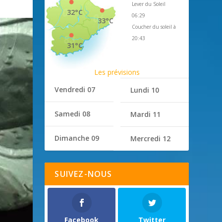
Lever du Soleil
32°C
06:29
33°C
Coucher du soleil à
20:43
31°C
Les prévisions
Vendredi 07
Lundi 10
Samedi 08
Mardi 11
Dimanche 09
Mercredi 12
SUIVEZ-NOUS
Facebook
Twitter