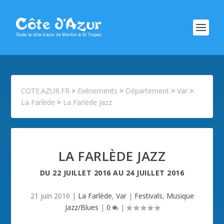
COTE.AZUR.FR
>
Evénements
>
Département
>
Var
>
La Farlède
>
La Farlède Jazz
LA FARLÈDE JAZZ
DU
22 JUILLET 2016
AU
24 JUILLET 2016
21 juin 2016
|
La Farlède
,
Var
|
Festivals
,
Musique
Jazz/Blues
|
0
|