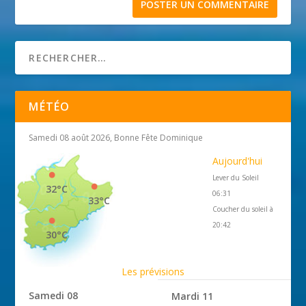
MÉTÉO
Samedi 08 août 2026, Bonne Fête Dominique
Aujourd'hui
Lever du Soleil
32°C
06:31
33°C
Coucher du soleil à
20:42
30°C
Les prévisions
Samedi 08
Mardi 11