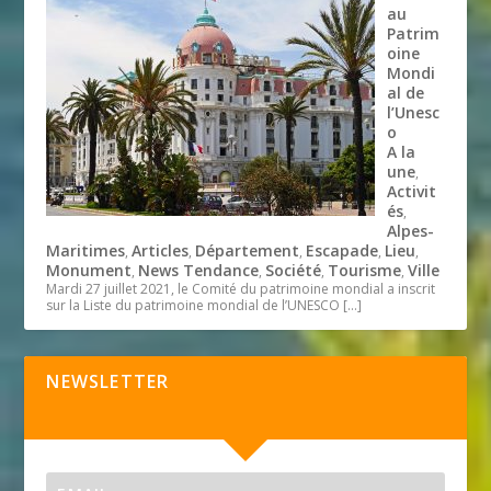
au
Patrim
oine
Mondi
al de
l’Unesc
o
A la
une
,
Activit
és
,
Alpes-
Maritimes
Articles
Département
Escapade
Lieu
,
,
,
,
,
Monument
News Tendance
Société
Tourisme
Ville
,
,
,
,
Mardi 27 juillet 2021, le Comité du patrimoine mondial a inscrit
sur la Liste du patrimoine mondial de l’UNESCO
[…]
NEWSLETTER