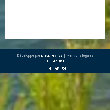
Développé par
| Mentions légales
D.B.L. France
COTE.AZUR.FR