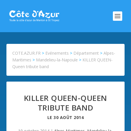
COTE.AZUR.FR
>
Evénements
>
Département
>
Alpes-
Maritimes
>
Mandelieu-la-Napoule
>
KILLER QUEEN-
Queen tribute band
KILLER QUEEN-QUEEN
TRIBUTE BAND
LE
30 AOÛT 2014
10 octobre 2014
|
Alpes-Maritimes
,
Mandelieu-la-