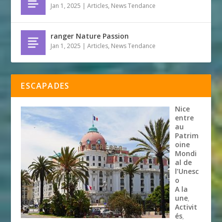
Jan 1, 2025
|
Articles
,
News Tendance
ranger Nature Passion
Jan 1, 2025
|
Articles
,
News Tendance
ESCAPADES
Nice
entre
au
Patrim
oine
Mondi
al de
l’Unesc
o
A la
une
,
Activit
és
,