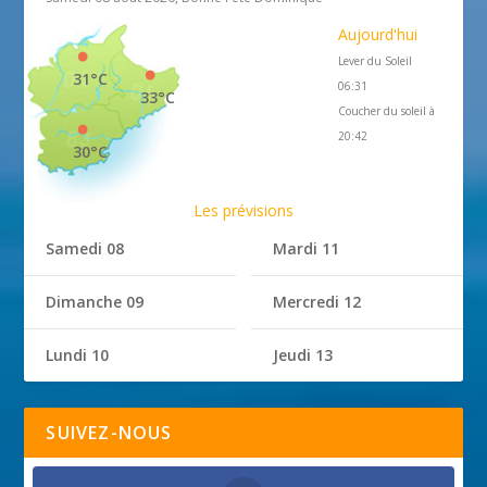
Aujourd'hui
Lever du Soleil
31°C
06:31
33°C
Coucher du soleil à
20:42
30°C
Les prévisions
Samedi 08
Mardi 11
Dimanche 09
Mercredi 12
Lundi 10
Jeudi 13
SUIVEZ-NOUS