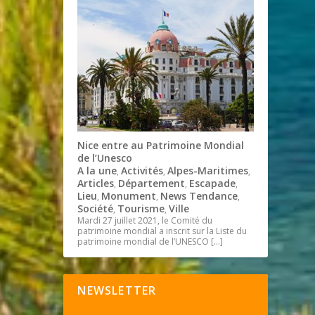
Nice entre au Patrimoine Mondial
de l’Unesco
A la une
Activités
Alpes-Maritimes
,
,
,
Articles
Département
Escapade
,
,
,
Lieu
Monument
News Tendance
,
,
,
Société
Tourisme
Ville
,
,
Mardi 27 juillet 2021, le Comité du
patrimoine mondial a inscrit sur la Liste du
patrimoine mondial de l’UNESCO
[…]
NEWSLETTER