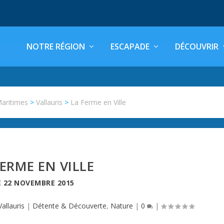
NOTRE RÉGION
ESCAPADE
DÉCOUVRIR
Maritimes
>
Vallauris
>
La Ferme en Ville
FERME EN VILLE
E
22 NOVEMBRE 2015
Vallauris
|
Détente & Découverte
,
Nature
|
0
|