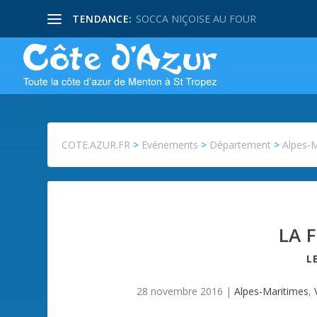
TENDANCE:
SOCCA NIÇOISE AU FOUR
COTE.AZUR.FR
>
Evénements
>
Département
>
Alpes-
LA 
L
28 novembre 2016
|
Alpes-Maritimes
,