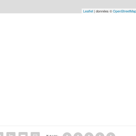
Leaflet
| données ©
OpenStreetMa