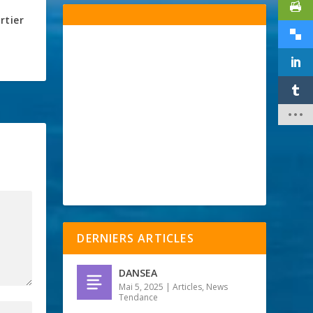
rtier
DERNIERS ARTICLES
DANSEA
Mai 5, 2025
|
Articles
,
News
Tendance