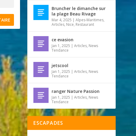
Bruncher le dimanche sur
la plage Beau Rivage
Mar 4, 2025
|
Alpes-Maritimes
,
Articles
,
Nice
,
Restaurant
ce evasion
Jan 1, 2025
|
Articles
,
News
Tendance
jetscool
Jan 1, 2025
|
Articles
,
News
Tendance
ranger Nature Passion
Jan 1, 2025
|
Articles
,
News
Tendance
ESCAPADES