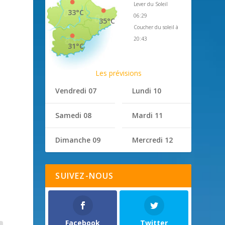
Lever du Soleil
33°C
06:29
35°C
Coucher du soleil à
20:43
31°C
Les prévisions
Vendredi 07
Lundi 10
Samedi 08
Mardi 11
Dimanche 09
Mercredi 12
SUIVEZ-NOUS
Facebook
Twitter