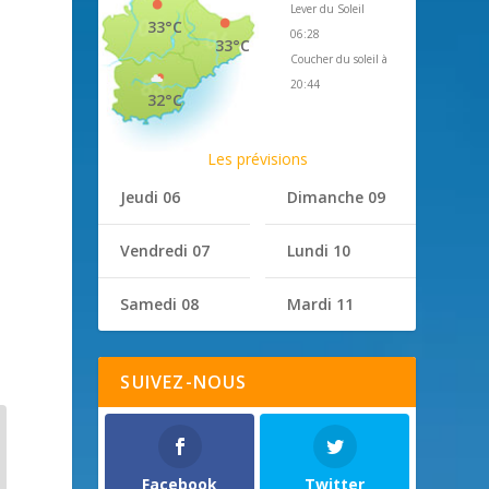
Lever du Soleil
33°C
06:28
33°C
Coucher du soleil à
20:44
32°C
Les prévisions
Jeudi 06
Dimanche 09
Vendredi 07
Lundi 10
Samedi 08
Mardi 11
SUIVEZ-NOUS
Facebook
Twitter