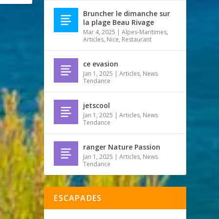
Bruncher le dimanche sur
la plage Beau Rivage
Mar 4, 2025
|
Alpes-Maritimes
,
Articles
,
Nice
,
Restaurant
ce evasion
Jan 1, 2025
|
Articles
,
News
Tendance
jetscool
Jan 1, 2025
|
Articles
,
News
Tendance
ranger Nature Passion
Jan 1, 2025
|
Articles
,
News
Tendance
ESCAPADES