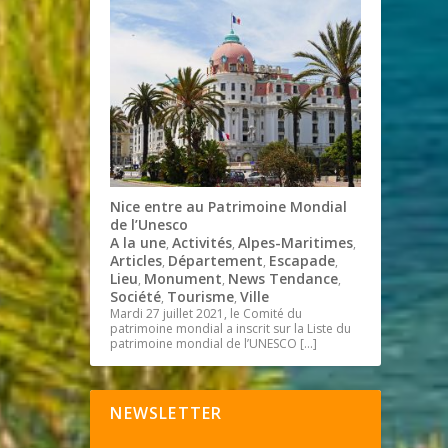
Nice entre au Patrimoine Mondial
de l’Unesco
A la une
Activités
Alpes-Maritimes
,
,
,
Articles
Département
Escapade
,
,
,
Lieu
Monument
News Tendance
,
,
,
Société
Tourisme
Ville
,
,
Mardi 27 juillet 2021, le Comité du
patrimoine mondial a inscrit sur la Liste du
patrimoine mondial de l’UNESCO
[…]
NEWSLETTER