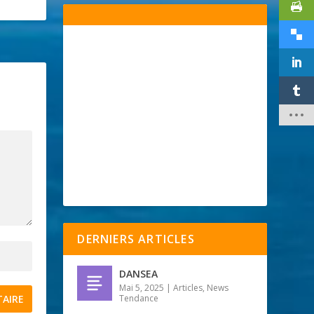
DERNIERS ARTICLES
DANSEA
Mai 5, 2025
|
Articles
,
News
Tendance