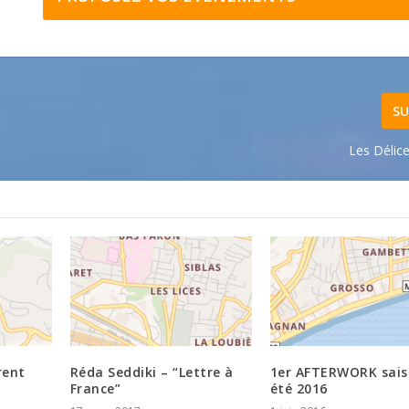
SU
Les Délic
rent
Réda Seddiki – “Lettre à
1er AFTERWORK sai
France”
été 2016