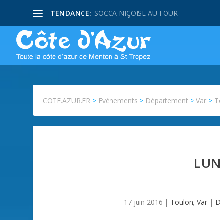
TENDANCE:
SOCCA NIÇOISE AU FOUR
COTE.AZUR.FR
>
Evénements
>
Département
>
Var
>
T
LUN
17 juin 2016
|
Toulon
,
Var
|
D