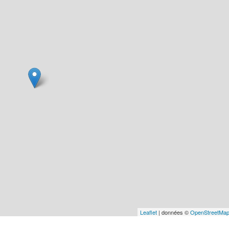
Leaflet
| données ©
OpenStreetMa