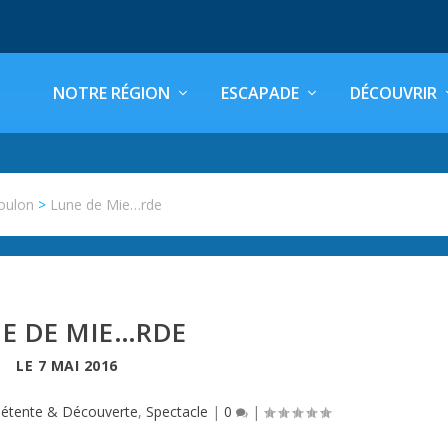
NOTRE RÉGION
ESCAPADE
DÉCOUVRIR
oulon
>
Lune de Mie…rde
E DE MIE…RDE
LE
7 MAI 2016
étente & Découverte
,
Spectacle
|
0
|