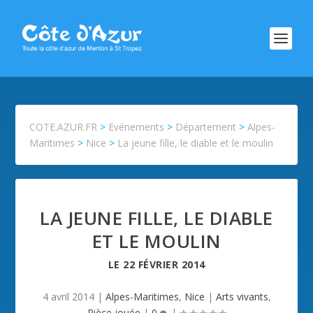
COTE.AZUR.FR
>
Evénements
>
Département
>
Alpes-
Maritimes
>
Nice
>
La jeune fille, le diable et le moulin
LA JEUNE FILLE, LE DIABLE
ET LE MOULIN
LE
22 FÉVRIER 2014
4 avril 2014
|
Alpes-Maritimes
,
Nice
|
Arts vivants
,
Pièce jouée
|
0
|