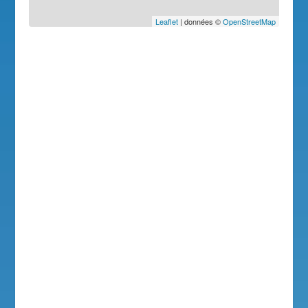
Leaflet
| données ©
OpenStreetMap