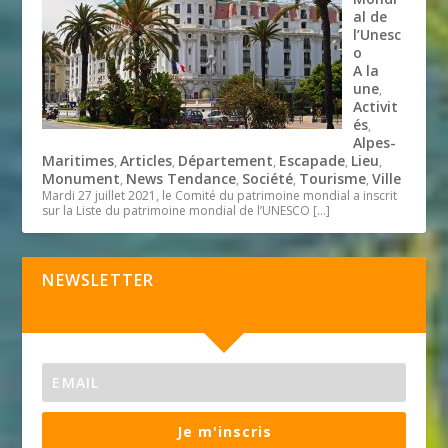
al de
l’Unesc
o
A la
une
,
Activit
és
,
Alpes-
Maritimes
Articles
Département
Escapade
Lieu
,
,
,
,
,
Monument
News Tendance
Société
Tourisme
Ville
,
,
,
,
Mardi 27 juillet 2021, le Comité du patrimoine mondial a inscrit
sur la Liste du patrimoine mondial de l’UNESCO
[…]
NEWSLETTER
Je m'inscris