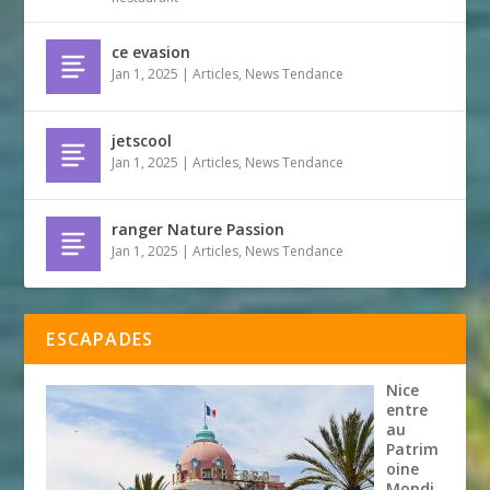
ce evasion
Jan 1, 2025
|
Articles
,
News Tendance
jetscool
Jan 1, 2025
|
Articles
,
News Tendance
ranger Nature Passion
Jan 1, 2025
|
Articles
,
News Tendance
ESCAPADES
Nice
entre
au
Patrim
oine
Mondi