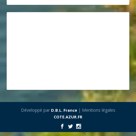
Développé par
| Mentions légales
D.B.L. France
COTE.AZUR.FR