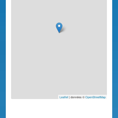
Leaflet
| données ©
OpenStreetMap