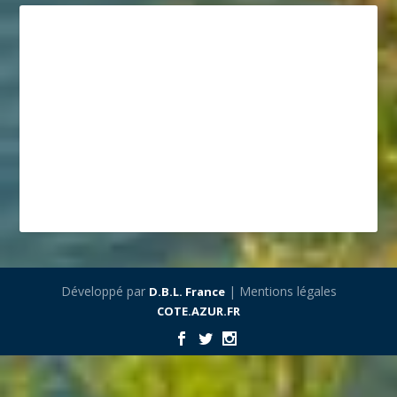
Développé par
| Mentions légales
D.B.L. France
COTE.AZUR.FR