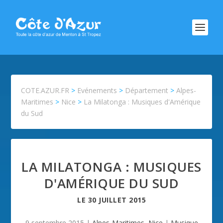
COTE.AZUR.FR
>
Evénements
>
Département
>
Alpes-
Maritimes
>
Nice
>
La Milatonga : Musiques d'Amérique
du Sud
LA MILATONGA : MUSIQUES
D'AMÉRIQUE DU SUD
LE
30 JUILLET 2015
9 septembre 2015
|
Alpes-Maritimes
,
Nice
|
Musique