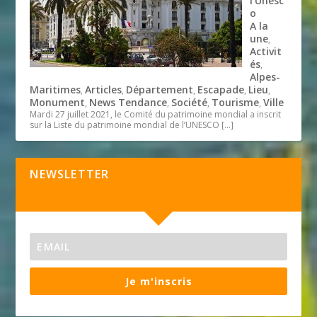
l’Unesc
o
A la
une
,
Activit
és
,
Alpes-
Maritimes
Articles
Département
Escapade
Lieu
,
,
,
,
,
Monument
News Tendance
Société
Tourisme
Ville
,
,
,
,
Mardi 27 juillet 2021, le Comité du patrimoine mondial a inscrit
sur la Liste du patrimoine mondial de l’UNESCO
[…]
NEWSLETTER
Je m'inscris