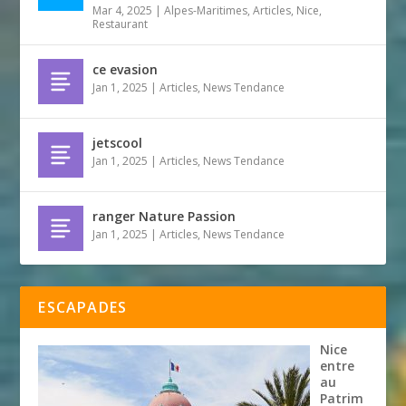
Mar 4, 2025
|
Alpes-Maritimes
,
Articles
,
Nice
,
Restaurant
ce evasion
Jan 1, 2025
|
Articles
,
News Tendance
jetscool
Jan 1, 2025
|
Articles
,
News Tendance
ranger Nature Passion
Jan 1, 2025
|
Articles
,
News Tendance
ESCAPADES
Nice
entre
au
Patrim