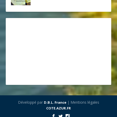
Développé par
| Mentions légales
D.B.L. France
COTE.AZUR.FR