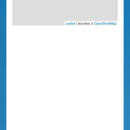
Leaflet
| données ©
OpenStreetMap