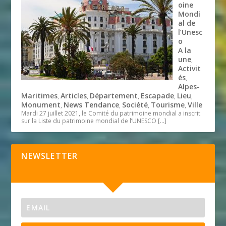
oine
Mondi
al de
l’Unesc
o
A la
une
,
Activit
és
,
Alpes-
Maritimes
Articles
Département
Escapade
Lieu
,
,
,
,
,
Monument
News Tendance
Société
Tourisme
Ville
,
,
,
,
Mardi 27 juillet 2021, le Comité du patrimoine mondial a inscrit
sur la Liste du patrimoine mondial de l’UNESCO
[…]
NEWSLETTER