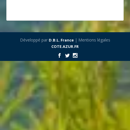
Développé par
| Mentions légales
D.B.L. France
COTE.AZUR.FR