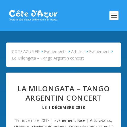
COTE.AZUR.FR
>
Evénements
>
Articles
>
Evénement
>
La Milongata – Tango Argentin concert
LA MILONGATA – TANGO
ARGENTIN CONCERT
LE
1 DÉCEMBRE 2018
19 novembre 2018
|
Evénement
,
Nice
|
Arts vivants
,
Musique
,
Musique du monde
,
Spectacles musicaux
|
0