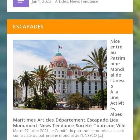
Jan 1, 2025
|
Articles
,
News Tendance
ESCAPADES
Nice
entre
au
Patrim
oine
Mondi
al de
l’Unesc
o
A la
une
,
Activit
és
,
Alpes-
Maritimes
Articles
Département
Escapade
Lieu
,
,
,
,
,
Monument
News Tendance
Société
Tourisme
Ville
,
,
,
,
Mardi 27 juillet 2021, le Comité du patrimoine mondial a inscrit
sur la Liste du patrimoine mondial de l’UNESCO
[…]