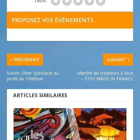
TAUX:
PROPOSEZ VOS ÉVÉNEMENTS
PRÉCÉDENT
SUIVANT
Soirée Dîner Spectacle au
Marché de créateurs à Nice
profit du Téléthon
– ETSY MADE IN FRANCE
ARTICLES SIMILAIRES