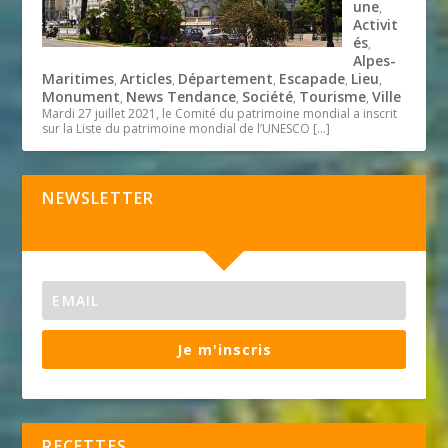
une
,
Activit
és
,
Alpes-
Maritimes
Articles
Département
Escapade
Lieu
,
,
,
,
,
Monument
News Tendance
Société
Tourisme
Ville
,
,
,
,
Mardi 27 juillet 2021, le Comité du patrimoine mondial a inscrit
sur la Liste du patrimoine mondial de l’UNESCO
[…]
NEWSLETTER
Je m'inscris
RECETTES