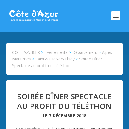
COTE.AZUR.FR
>
Evénements
>
Département
>
Alpes-
Maritimes
>
Saint-Vallier-de-Thiey
>
Soirée Dîner
Spectacle au profit du Téléthon
SOIRÉE DÎNER SPECTACLE
AU PROFIT DU TÉLÉTHON
LE
7 DÉCEMBRE 2018
19 novembre 2018
|
Alpes-Maritimes
,
Département
,