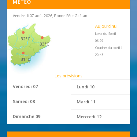
MÉTÉO
Vendredi 07 août 2026, Bonne Fête Gaétan
Aujourd'hui
Lever du Soleil
32°C
06:29
33°C
Coucher du soleil à
20:43
31°C
Les prévisions
Vendredi 07
Lundi 10
Samedi 08
Mardi 11
Dimanche 09
Mercredi 12