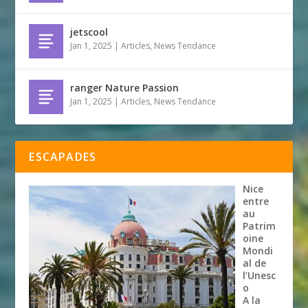
jetscool
Jan 1, 2025
|
Articles
,
News Tendance
ranger Nature Passion
Jan 1, 2025
|
Articles
,
News Tendance
ESCAPADES
Nice
entre
au
Patrim
oine
Mondi
al de
l’Unesc
o
A la