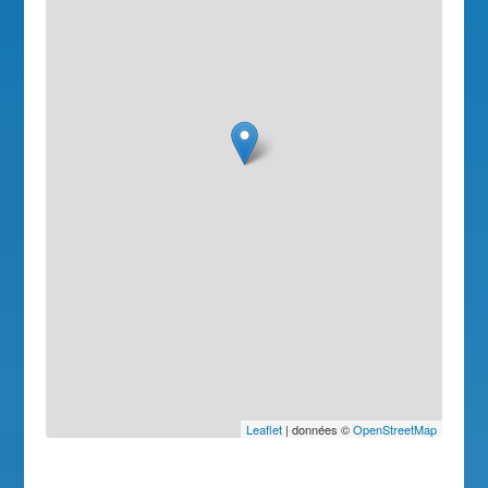
Leaflet
| données ©
OpenStreetMap