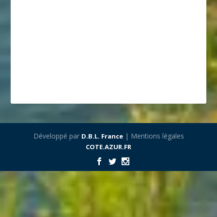
Développé par
| Mentions légales
D.B.L. France
COTE.AZUR.FR