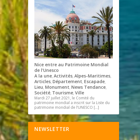
Nice entre au Patrimoine Mondial
de l’Unesco
A la une
Activités
Alpes-Maritimes
,
,
,
Articles
Département
Escapade
,
,
,
Lieu
Monument
News Tendance
,
,
,
Société
Tourisme
Ville
,
,
Mardi 27 juillet 2021, le Comité du
patrimoine mondial a inscrit sur la Liste du
patrimoine mondial de l’UNESCO
[…]
NEWSLETTER