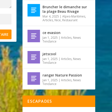
Bruncher le dimanche sur
la plage Beau Rivage
Mar 4, 2025
|
Alpes-Maritimes
,
Articles
,
Nice
,
Restaurant
ce evasion
Jan 1, 2025
|
Articles
,
News
Tendance
jetscool
Jan 1, 2025
|
Articles
,
News
Tendance
ranger Nature Passion
Jan 1, 2025
|
Articles
,
News
Tendance
ESCAPADES