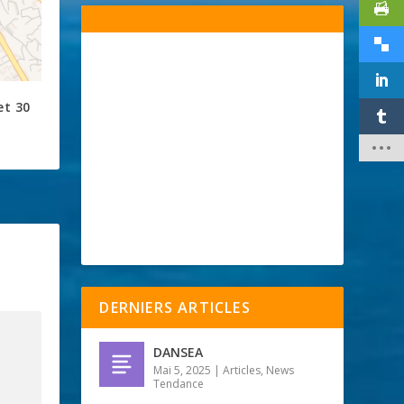
et 30
DERNIERS ARTICLES
DANSEA
Mai 5, 2025
|
Articles
,
News
Tendance