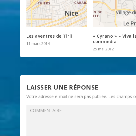
Les aventres de Tirli
« Cyrano » – Viva l
commedia
11 mars 2014
25 mai 2012
LAISSER UNE RÉPONSE
Votre adresse e-mail ne sera pas publiée.
Les champs ob