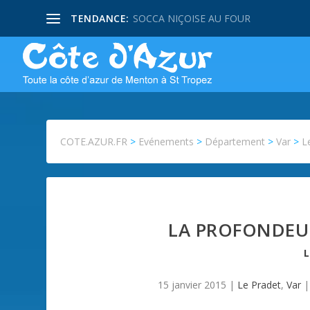
TENDANCE:
SOCCA NIÇOISE AU FOUR
COTE.AZUR.FR
>
Evénements
>
Département
>
Var
>
L
LA PROFONDEUR
15 janvier 2015
|
Le Pradet
,
Var