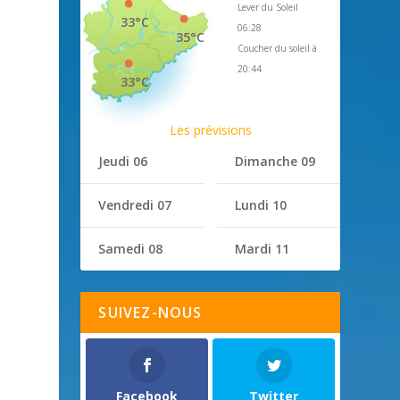
Lever du Soleil
33°C
06:28
35°C
Coucher du soleil à
20:44
33°C
Les prévisions
Jeudi 06
Dimanche 09
Vendredi 07
Lundi 10
Samedi 08
Mardi 11
SUIVEZ-NOUS
Facebook
Twitter