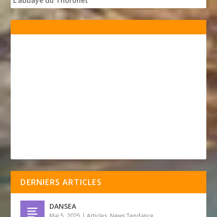
L'abbaye du Thoronet
DERNIERS ARTICLES
DANSEA
Mai 5, 2025
|
Articles
,
News Tendance