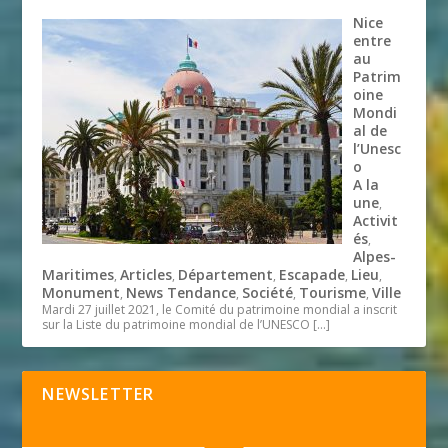
Nice
entre
au
Patrim
oine
Mondi
al de
l’Unesc
o
A la
une
,
Activit
és
,
Alpes-
Maritimes
Articles
Département
Escapade
Lieu
,
,
,
,
,
Monument
News Tendance
Société
Tourisme
Ville
,
,
,
,
Mardi 27 juillet 2021, le Comité du patrimoine mondial a inscrit
sur la Liste du patrimoine mondial de l’UNESCO
[…]
NEWSLETTER