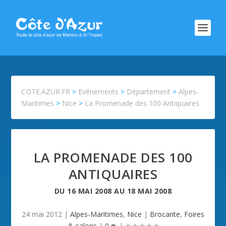
COTE.AZUR.FR
>
Evénements
>
Département
>
Alpes-
Maritimes
>
Nice
>
La Promenade des 100 Antiquaires
LA PROMENADE DES 100
ANTIQUAIRES
DU
16 MAI 2008
AU
18 MAI 2008
24 mai 2012
|
Alpes-Maritimes
,
Nice
|
Brocante
,
Foires
& salons
|
0
|