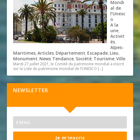
Mondi
al de
l’Unesc
o
A la
une
,
Activit
és
,
Alpes-
Maritimes
Articles
Département
Escapade
Lieu
,
,
,
,
,
Monument
News Tendance
Société
Tourisme
Ville
,
,
,
,
Mardi 27 juillet 2021, le Comité du patrimoine mondial a inscrit
sur la Liste du patrimoine mondial de l’UNESCO
[…]
NEWSLETTER
Je m'inscris