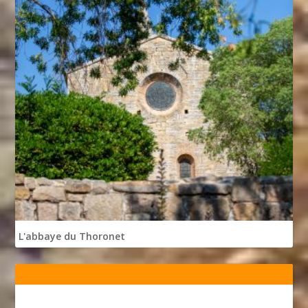
L'abbaye du Thoronet