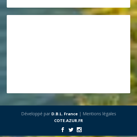
Développé par
| Mentions légales
D.B.L. France
COTE.AZUR.FR