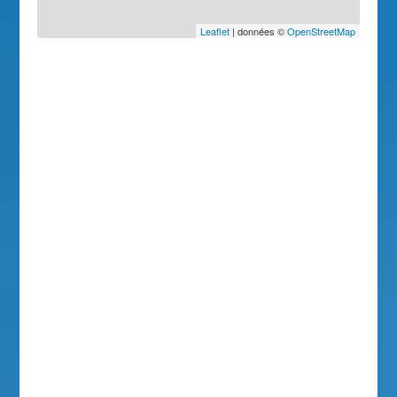
Leaflet
| données ©
OpenStreetMap