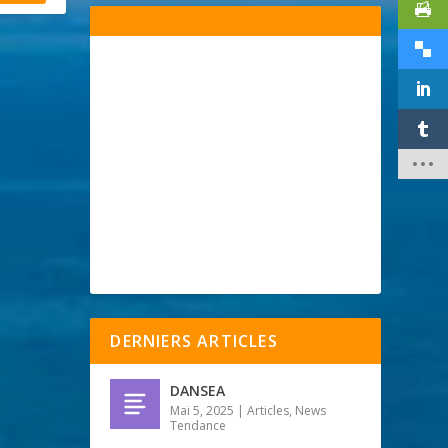
DERNIERS ARTICLES
DANSEA
Mai 5, 2025
|
Articles
,
News
Tendance