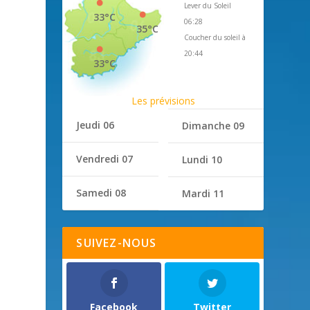
Lever du Soleil
33°C
06:28
35°C
Coucher du soleil à
20:44
33°C
Les prévisions
Jeudi 06
Dimanche 09
Vendredi 07
Lundi 10
Samedi 08
Mardi 11
SUIVEZ-NOUS
Facebook
Twitter