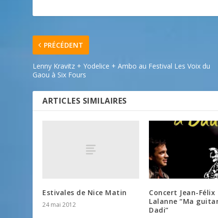
PRÉCÉDENT
Lenny Kravitz + Yodelice + Ambo au Festival Les Voix du
Gaou à Six Fours
ARTICLES SIMILAIRES
Estivales de Nice Matin
Concert Jean-Félix
Lalanne “Ma guita
24 mai 2012
Dadi”