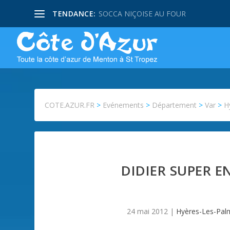
TENDANCE:
SOCCA NIÇOISE AU FOUR
COTE.AZUR.FR
>
Evénements
>
Département
>
Var
>
H
DIDIER SUPER 
24 mai 2012
|
Hyères-Les-Pal