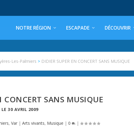
NOTRE RÉGION
ESCAPADE
DÉCOUVRIR
yères-Les-Palmiers
>
DIDIER SUPER EN CONCERT SANS MUSIQUE
EN CONCERT SANS MUSIQUE
LE
30 AVRIL 2009
miers
,
Var
|
Arts vivants
,
Musique
|
0
|