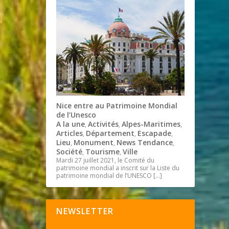
Nice entre au Patrimoine Mondial
de l’Unesco
A la une
Activités
Alpes-Maritimes
,
,
,
Articles
Département
Escapade
,
,
,
Lieu
Monument
News Tendance
,
,
,
Société
Tourisme
Ville
,
,
Mardi 27 juillet 2021, le Comité du
patrimoine mondial a inscrit sur la Liste du
patrimoine mondial de l’UNESCO
[…]
NEWSLETTER