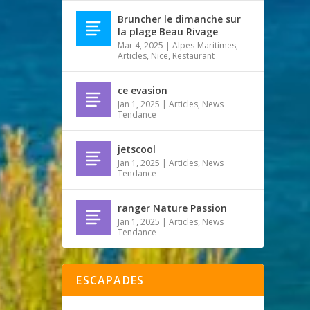
Bruncher le dimanche sur
la plage Beau Rivage
Mar 4, 2025
|
Alpes-Maritimes
,
Articles
,
Nice
,
Restaurant
ce evasion
Jan 1, 2025
|
Articles
,
News
Tendance
jetscool
Jan 1, 2025
|
Articles
,
News
Tendance
ranger Nature Passion
Jan 1, 2025
|
Articles
,
News
Tendance
ESCAPADES