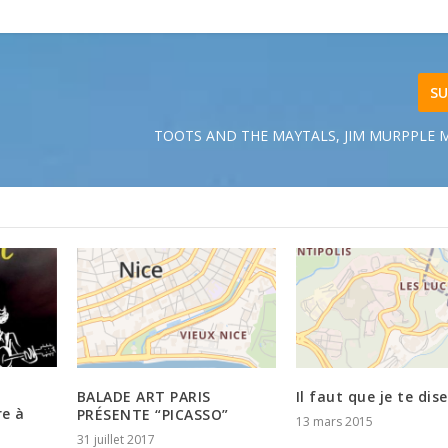
SU
TOOTS AND THE MAYTALS, JIM MURPPLE 
BALADE ART PARIS
Il faut que je te dise
re à
PRÉSENTE “PICASSO”
13 mars 2015
31 juillet 2017