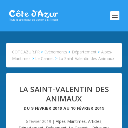
COTE.AZUR.FR
>
Evénements
>
Département
>
Alpes-
Maritimes
>
Le Cannet
>
La Saint-Valentin des Animaux
LA SAINT-VALENTIN DES
ANIMAUX
DU
9 FÉVRIER 2019
AU
10 FÉVRIER 2019
6 février 2019
|
Alpes-Maritimes
,
Articles
,
Département
,
Evénement
,
Le Cannet
|
Réunions