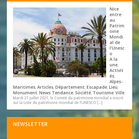
Nice
entre
au
Patrim
oine
Mondi
al de
l’Unesc
o
A la
une
,
Activit
és
,
Alpes-
Maritimes
Articles
Département
Escapade
Lieu
,
,
,
,
,
Monument
News Tendance
Société
Tourisme
Ville
,
,
,
,
Mardi 27 juillet 2021, le Comité du patrimoine mondial a inscrit
sur la Liste du patrimoine mondial de l’UNESCO
[…]
NEWSLETTER