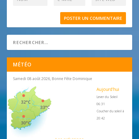
MÉTÉO
Samedi 08 août 2026, Bonne Fête Dominique
Aujourd'hui
Lever du Soleil
32°C
06:31
33°C
Coucher du soleil à
20:42
30°C