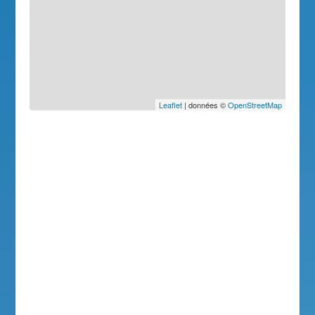
Leaflet
| données ©
OpenStreetMap