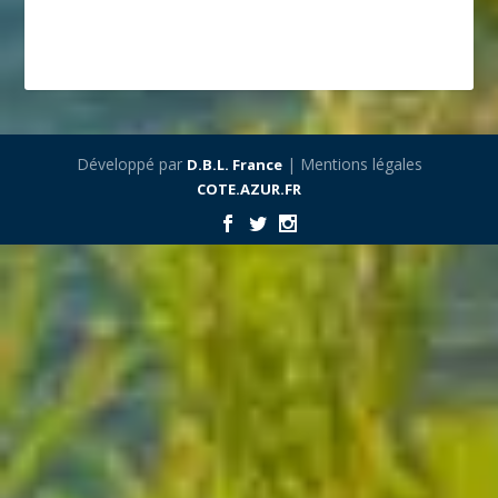
Développé par
| Mentions légales
D.B.L. France
COTE.AZUR.FR