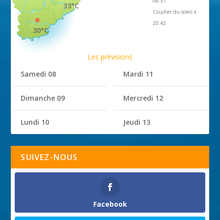
06:31
33°C
Coucher du soleil à
20:42
30°C
Les prévisions
Samedi 08
Mardi 11
Dimanche 09
Mercredi 12
Lundi 10
Jeudi 13
SUIVEZ-NOUS
Facebook