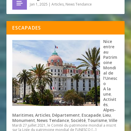
Jan 1, 2025
|
Articles
,
News Tendance
ESCAPADES
Nice
entre
au
Patrim
oine
Mondi
al de
l’Unesc
o
A la
une
,
Activit
és
,
Alpes-
Maritimes
Articles
Département
Escapade
Lieu
,
,
,
,
,
Monument
News Tendance
Société
Tourisme
Ville
,
,
,
,
Mardi 27 juillet 2021, le Comité du patrimoine mondial a inscrit
sur la Liste du patrimoine mondial de l’UNESCO
[…]