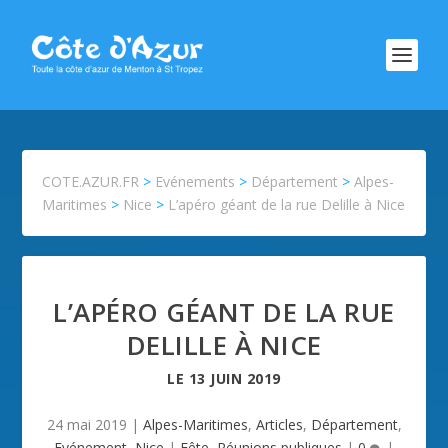
COTE.AZUR.FR
>
Evénements
>
Département
>
Alpes-
Maritimes
>
Nice
>
L’apéro géant de la rue Delille à Nice
L’APÉRO GÉANT DE LA RUE
DELILLE À NICE
LE
13 JUIN 2019
24 mai 2019
|
Alpes-Maritimes
,
Articles
,
Département
,
Evénement
,
Nice
|
Fête
,
Réunions publiques
|
0
|