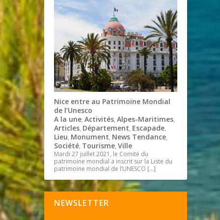
Nice entre au Patrimoine Mondial
de l’Unesco
A la une
Activités
Alpes-Maritimes
,
,
,
Articles
Département
Escapade
,
,
,
Lieu
Monument
News Tendance
,
,
,
Société
Tourisme
Ville
,
,
Mardi 27 juillet 2021, le Comité du
patrimoine mondial a inscrit sur la Liste du
patrimoine mondial de l’UNESCO
[…]
NEWSLETTER