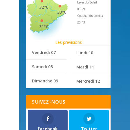
Lever du Soleil
32°C
06:29
33°C
Coucher du soleil à
20:43
31°C
Les prévisions
Vendredi 07
Lundi 10
Samedi 08
Mardi 11
Dimanche 09
Mercredi 12
SUIVEZ-NOUS
Facebook
Twitter