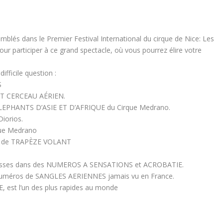
blés dans le Premier Festival International du cirque de Nice: Les
r participer à ce grand spectacle, où vous pourrez élire votre
ifficile question :
S
ET CERCEAU AÉRIEN.
s ELEPHANTS D’ASIE ET D’AFRIQUE du Cirque Medrano.
iorios.
ue Medrano
ro de TRAPÈZE VOLANT
rouesses dans des NUMEROS A SENSATIONS et ACROBATIE.
numéros de SANGLES AERIENNES jamais vu en France.
E, est l’un des plus rapides au monde