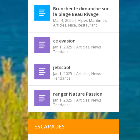
Bruncher le dimanche sur
la plage Beau Rivage
Mar 4, 2025
|
Alpes-Maritimes
,
Articles
,
Nice
,
Restaurant
ce evasion
Jan 1, 2025
|
Articles
,
News
Tendance
jetscool
Jan 1, 2025
|
Articles
,
News
Tendance
ranger Nature Passion
Jan 1, 2025
|
Articles
,
News
Tendance
ESCAPADES