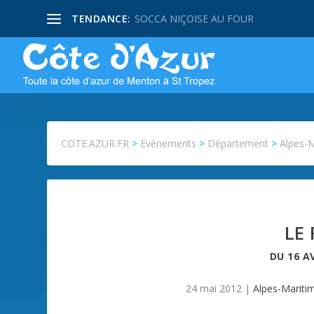
TENDANCE:
SOCCA NIÇOISE AU FOUR
COTE.AZUR.FR
>
Evénements
>
Département
>
Alpes-
LE
DU
16 A
24 mai 2012
|
Alpes-Mariti