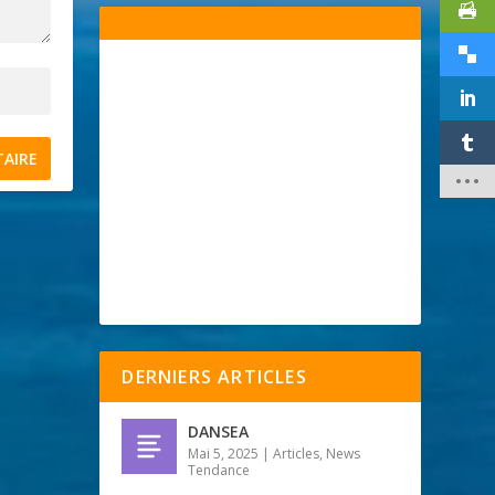
DERNIERS ARTICLES
DANSEA
Mai 5, 2025
|
Articles
,
News
Tendance