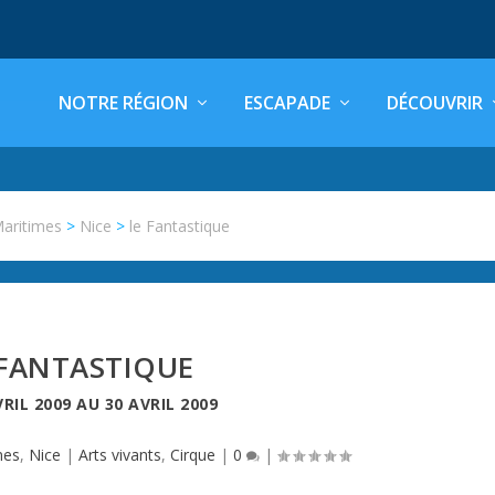
NOTRE RÉGION
ESCAPADE
DÉCOUVRIR
Maritimes
>
Nice
>
le Fantastique
 FANTASTIQUE
VRIL 2009
AU
30 AVRIL 2009
mes
,
Nice
|
Arts vivants
,
Cirque
|
0
|