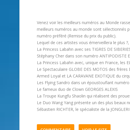
Venez voir les meilleurs numéros au Monde rassem
meilleurs numéros au monde sont sélectionnés pou
numéro préféré (Remise du prix du public).
Lequel de ces artistes vous émerveillera le plus ?, d
La Princess Labahn avec ses TIGRES DE SIBERIE
Stéphany Cher dans son numéro ANTIPODISTE 
La Princess Labahn avec, unique en France, le
Le Spectaculaire GLOBE DES MOTOS des frères D
Armed Loyal et LA CARAVANE EXOTIQUE du cirq
Les Flying Sandro dans un époustouflant numé
Le fameux duo de Clown GEORGES ALEXIS
La Troupe Kungfu Shaolin qui réalisent des p
Le Duo Wang Yang présente un des plus beaux 
Sébastien RICHTER, le spécialiste de la JONGLERI
COMMENTAIRE
VOIR LE SITE