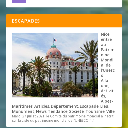
ESCAPADES
Nice
entre
au
Patrim
oine
Mondi
al de
l’Unesc
o
A la
une
,
Activit
és
,
Alpes-
Maritimes
Articles
Département
Escapade
Lieu
,
,
,
,
,
Monument
News Tendance
Société
Tourisme
Ville
,
,
,
,
Mardi 27 juillet 2021, le Comité du patrimoine mondial a inscrit
sur la Liste du patrimoine mondial de l’UNESCO
[…]