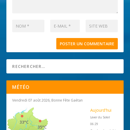
MÉTÉO
Vendredi 07 août 2026, Bonne Fête Gaétan
Aujourd'hui
Lever du Soleil
33°C
06:29
35°C