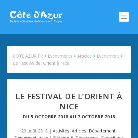
COTE.AZUR.FR
>
Evénements
>
Articles
>
Evénement
>
Le Festival de l’Orient à Nice
LE FESTIVAL DE L’ORIENT À
NICE
DU
5 OCTOBRE 2018
AU
7 OCTOBRE 2018
29 août 2018
|
Activités
,
Articles
,
Département
,
Evénement
,
Nice
|
Détente & Découverte
,
Expositions