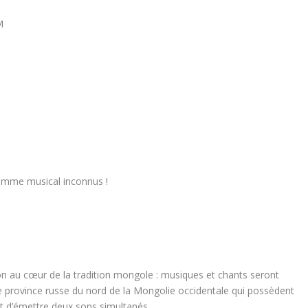
M
ramme musical inconnus !
n au cœur de la tradition mongole : musiques et chants seront
ite province russe du nord de la Mongolie occidentale qui possèdent
t d’émettre deux sons simultanés.