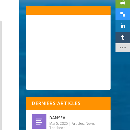
DERNIERS ARTICLES
DANSEA
Mai 5, 2025
|
Articles
,
News
Tendance