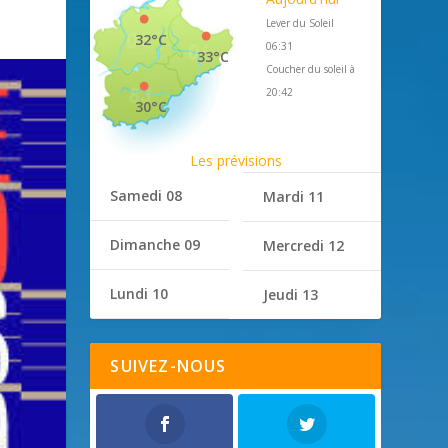
Lever du Soleil
32°C
06:31
33°C
Coucher du soleil à
20:42
30°C
Les prévisions
Samedi 08
Mardi 11
Dimanche 09
Mercredi 12
Lundi 10
Jeudi 13
SUIVEZ-NOUS