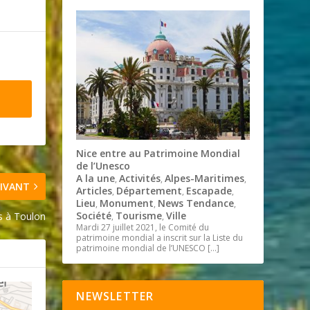
Nice entre au Patrimoine Mondial
de l’Unesco
A la une
Activités
Alpes-Maritimes
,
,
,
IVANT
Articles
Département
Escapade
,
,
,
Lieu
Monument
News Tendance
,
,
,
Société
Tourisme
Ville
s à Toulon
,
,
Mardi 27 juillet 2021, le Comité du
patrimoine mondial a inscrit sur la Liste du
patrimoine mondial de l’UNESCO
[…]
NEWSLETTER