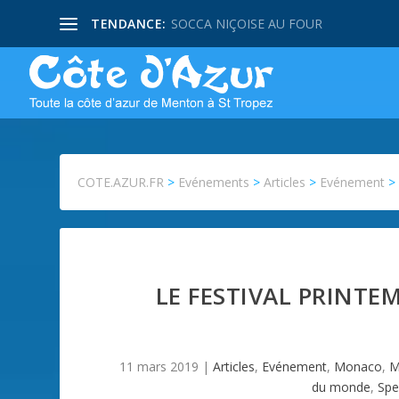
TENDANCE:
SOCCA NIÇOISE AU FOUR
COTE.AZUR.FR
>
Evénements
>
Articles
>
Evénement
LE FESTIVAL PRINTE
11 mars 2019
|
Articles
,
Evénement
,
Monaco
,
M
du monde
,
Spe