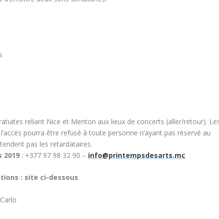
s
atuites reliant Nice et Menton aux lieux de concerts (aller/retour). Le
 l’accès pourra être refusé à toute personne n’ayant pas réservé au
endent pas les retardataires.
s 2019
: +377 97 98 32 90 –
info@printempsdesarts.mc
ons : site ci-dessous
-Carlo