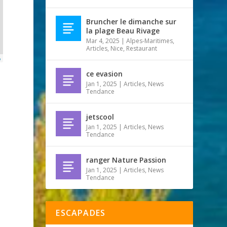
Bruncher le dimanche sur
la plage Beau Rivage
Mar 4, 2025
|
Alpes-Maritimes
,
Articles
,
Nice
,
Restaurant
p
ce evasion
Jan 1, 2025
|
Articles
,
News
Tendance
jetscool
Jan 1, 2025
|
Articles
,
News
Tendance
ranger Nature Passion
Jan 1, 2025
|
Articles
,
News
Tendance
ESCAPADES