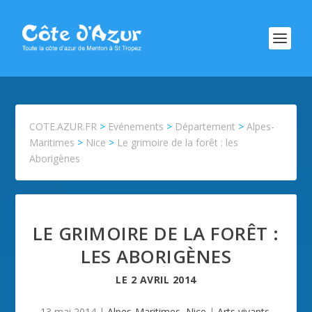
COTE.AZUR.FR
>
Evénements
>
Département
>
Alpes-
Maritimes
>
Nice
>
Le grimoire de la forêt : les
Aborigènes
LE GRIMOIRE DE LA FORÊT :
LES ABORIGÈNES
LE
2 AVRIL 2014
13 mai 2014
|
Alpes-Maritimes
,
Nice
|
Arts vivants
,