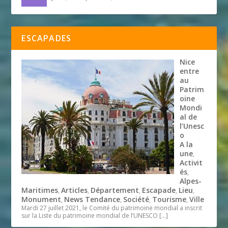
ESCAPADES
Nice
entre
au
Patrim
oine
Mondi
al de
l’Unesc
o
A la
une
,
Activit
és
,
Alpes-
Maritimes
Articles
Département
Escapade
Lieu
,
,
,
,
,
Monument
News Tendance
Société
Tourisme
Ville
,
,
,
,
Mardi 27 juillet 2021, le Comité du patrimoine mondial a inscrit
sur la Liste du patrimoine mondial de l’UNESCO
[…]