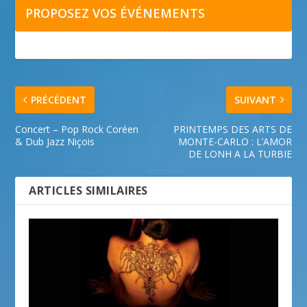
PROPOSEZ VOS ÉVÉNEMENTS
PRÉCÉDENT
SUIVANT
Concert – Pop Rock Coréen
PRINTEMPS DES ARTS DE
& Dub Jazz Niçois
MONTE-CARLO : L’AMOR
DE LONH A LA TURBIE
ARTICLES SIMILAIRES