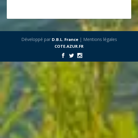
Développé par
| Mentions légales
D.B.L. France
COTE.AZUR.FR