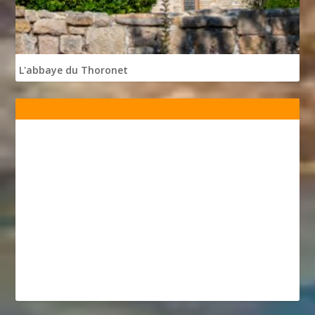
L'abbaye du Thoronet