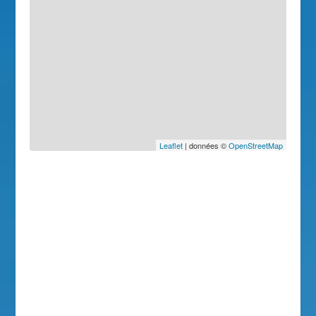
Leaflet
| données ©
OpenStreetMap