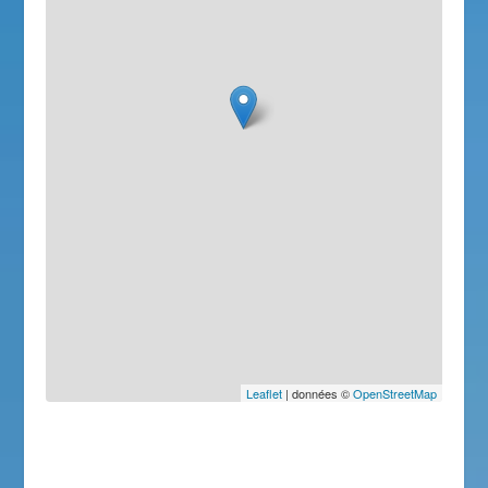
Leaflet
| données ©
OpenStreetMap