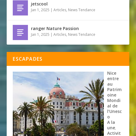
jetscool
Jan 1, 2025
|
Articles
,
News Tendance
ranger Nature Passion
Jan 1, 2025
|
Articles
,
News Tendance
ESCAPADES
Nice
entre
au
Patrim
oine
Mondi
al de
l’Unesc
o
A la
une
,
Activit