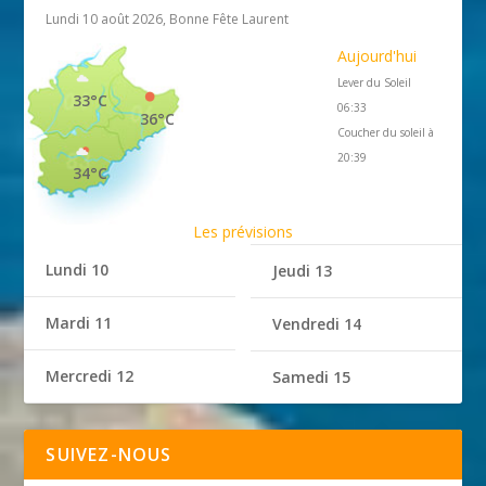
Lundi 10 août 2026, Bonne Fête Laurent
Aujourd'hui
Lever du Soleil
33°C
06:33
36°C
Coucher du soleil à
20:39
34°C
Les prévisions
Lundi 10
Jeudi 13
Mardi 11
Vendredi 14
Mercredi 12
Samedi 15
SUIVEZ-NOUS