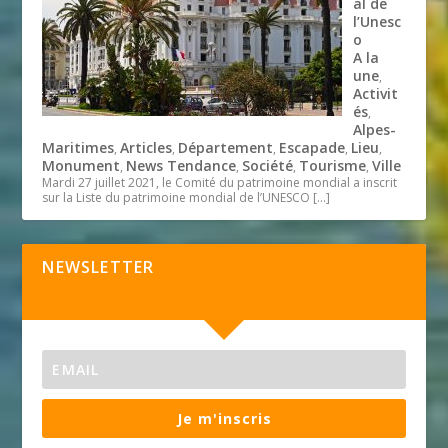
al de
l’Unesc
o
A la
une
,
Activit
és
,
Alpes-
Maritimes
Articles
Département
Escapade
Lieu
,
,
,
,
,
Monument
News Tendance
Société
Tourisme
Ville
,
,
,
,
Mardi 27 juillet 2021, le Comité du patrimoine mondial a inscrit
sur la Liste du patrimoine mondial de l’UNESCO
[…]
NEWSLETTER
Je m'inscris