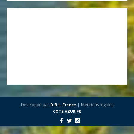
Développé par
| Mentions légales
D.B.L. France
COTE.AZUR.FR