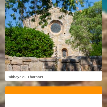
L'abbaye du Thoronet