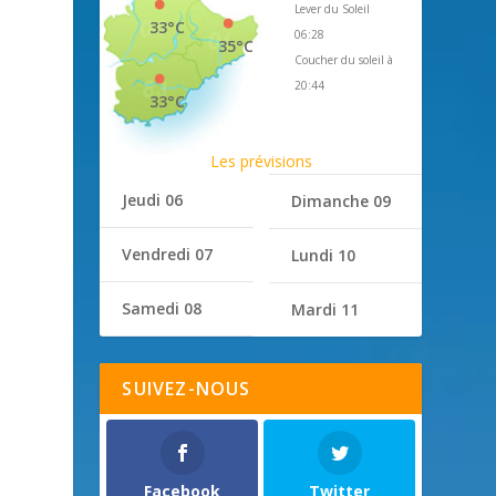
Lever du Soleil
33°C
06:28
35°C
Coucher du soleil à
20:44
33°C
Les prévisions
Jeudi 06
Dimanche 09
Vendredi 07
Lundi 10
Samedi 08
Mardi 11
SUIVEZ-NOUS
Facebook
Twitter