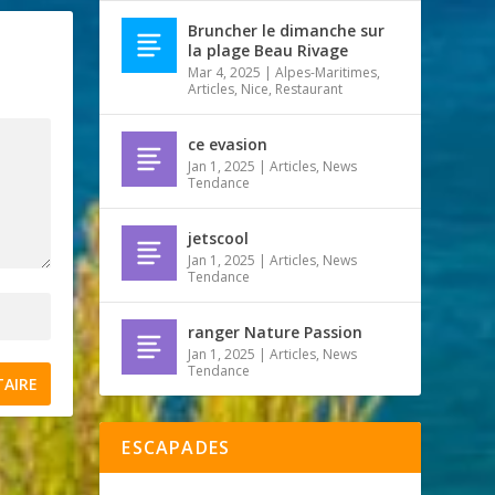
Bruncher le dimanche sur
la plage Beau Rivage
Mar 4, 2025
|
Alpes-Maritimes
,
Articles
,
Nice
,
Restaurant
ce evasion
Jan 1, 2025
|
Articles
,
News
Tendance
jetscool
Jan 1, 2025
|
Articles
,
News
Tendance
ranger Nature Passion
Jan 1, 2025
|
Articles
,
News
Tendance
ESCAPADES