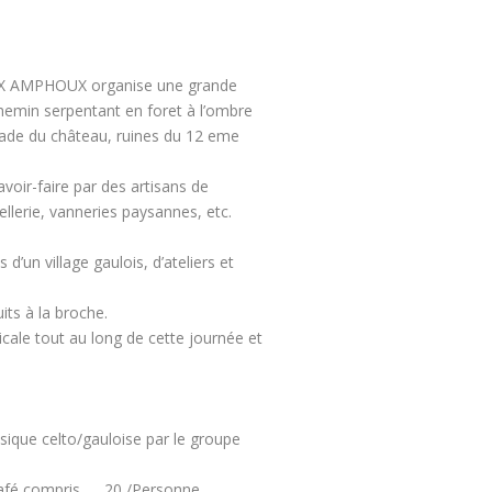
 FOX AMPHOUX organise une grande
chemin serpentant en foret à l’ombre
lanade du château, ruines du 12 eme
voir-faire par des artisans de
tellerie, vanneries paysannes, etc.
’un village gaulois, d’ateliers et
ts à la broche.
ale tout au long de cette journée et
usique celto/gauloise par le groupe
t café compris……20 /Personne.