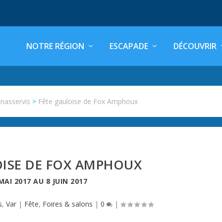
NOTRE RÉGION
ESCAPADE
DÉCOUVRIR
inasservis
>
Fête gauloise de Fox Amphoux
OISE DE FOX AMPHOUX
MAI 2017
AU
8 JUIN 2017
s
,
Var
|
Fête
,
Foires & salons
|
0
|