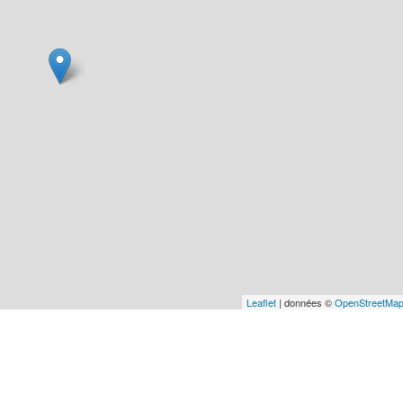
Leaflet
| données ©
OpenStreetMa