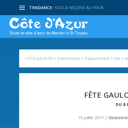
TENDANCE:
PISSALADIERE NIÇOISE
COTE.AZUR.FR
>
Evénements
>
Département
>
Var
>
G
FÊTE GAUL
DU
8 
19 juillet 2017
|
Ginasservi