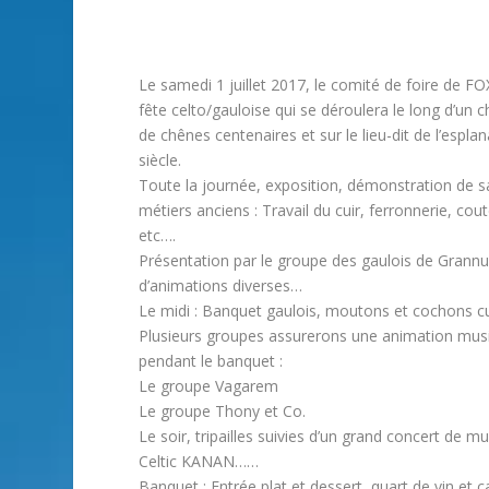
Le samedi 1 juillet 2017, le comité de foire de
fête celto/gauloise qui se déroulera le long d’un 
de chênes centenaires et sur le lieu-dit de l’esp
siècle.
Toute la journée, exposition, démonstration de sa
métiers anciens : Travail du cuir, ferronnerie, cou
etc….
Présentation par le groupe des gaulois de Grannus d
d’animations diverses…
Le midi : Banquet gaulois, moutons et cochons cui
Plusieurs groupes assurerons une animation music
pendant le banquet :
Le groupe Vagarem
Le groupe Thony et Co.
Le soir, tripailles suivies d’un grand concert de m
Celtic KANAN……
Banquet : Entrée plat et dessert, quart de vin e