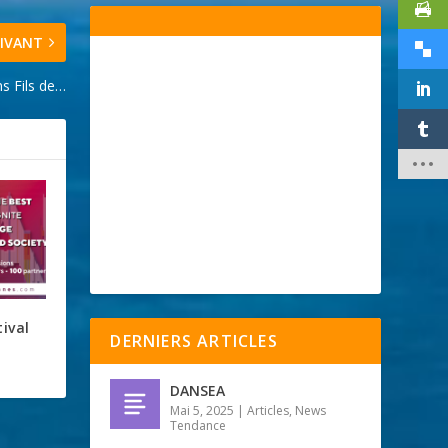
IVANT
ns Fils de…
ival
DERNIERS ARTICLES
DANSEA
Mai 5, 2025
|
Articles
,
News
Tendance