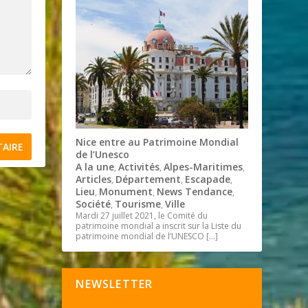
Nice entre au Patrimoine Mondial
de l’Unesco
A la une
Activités
Alpes-Maritimes
,
,
,
Articles
Département
Escapade
,
,
,
Lieu
Monument
News Tendance
,
,
,
Société
Tourisme
Ville
,
,
Mardi 27 juillet 2021, le Comité du
patrimoine mondial a inscrit sur la Liste du
patrimoine mondial de l’UNESCO
[…]
NEWSLETTER