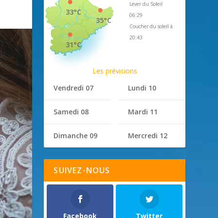
Lever du Soleil
33°C
06:29
35°C
Coucher du soleil à
20:43
31°C
Les prévisions
Vendredi 07
Lundi 10
Samedi 08
Mardi 11
Dimanche 09
Mercredi 12
SUIVEZ-NOUS
Facebook
Twitter