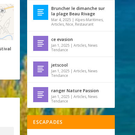
Bruncher le dimanche sur
la plage Beau Rivage
Mar 4, 2025
|
Alpes-Maritimes
,
Articles
,
Nice
,
Restaurant
ce evasion
Jan 1, 2025
|
Articles
,
News
tival
Tendance
jetscool
Jan 1, 2025
|
Articles
,
News
Tendance
ranger Nature Passion
Jan 1, 2025
|
Articles
,
News
Tendance
ESCAPADES