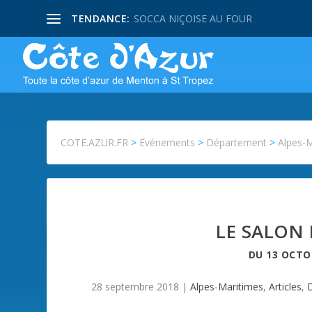
TENDANCE:
SOCCA NIÇOISE AU FOUR
COTE.AZUR.FR
>
Evénements
>
Département
>
Alpes-
LE SALON 
DU
13 OCTO
28 septembre 2018
|
Alpes-Maritimes
,
Articles
,