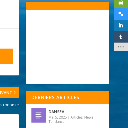
IVANT
DERNIERS ARTICLES
stronomie
DANSEA
Mai 5, 2025
|
Articles
,
News
Tendance