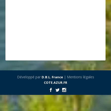
Développé par
| Mentions légales
D.B.L. France
COTE.AZUR.FR