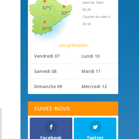
Lever du Soleil
32°C
06:29
33°C
Coucher du soleil à
20:43
31°C
Les prévisions
Vendredi 07
Lundi 10
Samedi 08
Mardi 11
Dimanche 09
Mercredi 12
SUIVEZ-NOUS
Facebook
Twitter