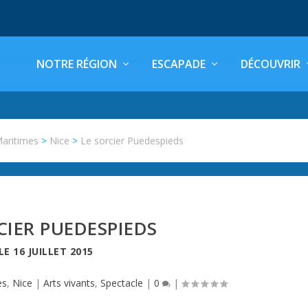
NOTRE RÉGION
ESCAPADE
DÉCOUVRIR
Maritimes
>
Nice
>
Le sorcier Puedespieds
CIER PUEDESPIEDS
LE
16 JUILLET 2015
es
,
Nice
|
Arts vivants
,
Spectacle
|
0
|