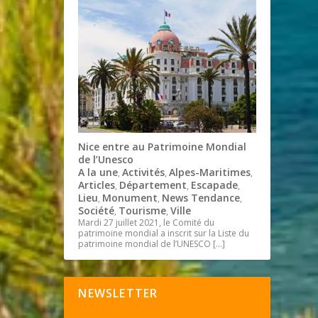
Nice entre au Patrimoine Mondial
de l’Unesco
A la une
Activités
Alpes-Maritimes
,
,
,
Articles
Département
Escapade
,
,
,
Lieu
Monument
News Tendance
,
,
,
Société
Tourisme
Ville
,
,
Mardi 27 juillet 2021, le Comité du
patrimoine mondial a inscrit sur la Liste du
patrimoine mondial de l’UNESCO
[…]
NEWSLETTER