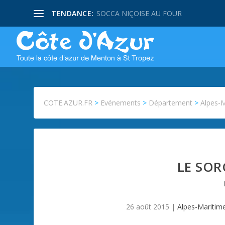
TENDANCE:
SOCCA NIÇOISE AU FOUR
COTE.AZUR.FR
>
Evénements
>
Département
>
Alpes-
LE SOR
26 août 2015
|
Alpes-Maritim