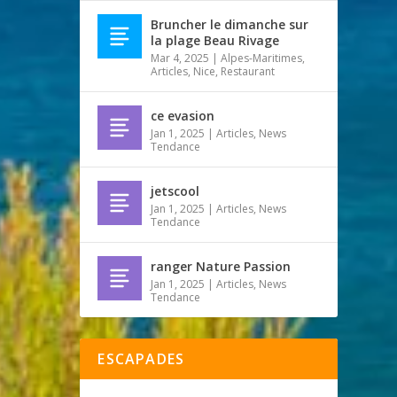
Bruncher le dimanche sur
la plage Beau Rivage
Mar 4, 2025
|
Alpes-Maritimes
,
Articles
,
Nice
,
Restaurant
ce evasion
Jan 1, 2025
|
Articles
,
News
Tendance
jetscool
Jan 1, 2025
|
Articles
,
News
Tendance
ranger Nature Passion
Jan 1, 2025
|
Articles
,
News
Tendance
ESCAPADES