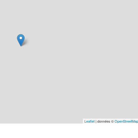
Leaflet
| données ©
OpenStreetMa