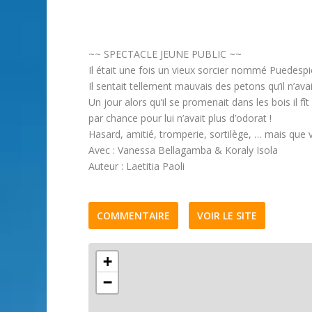
~~ SPECTACLE JEUNE PUBLIC ~~
Il était une fois un vieux sorcier nommé Puedespi
Il sentait tellement mauvais des petons qu’il n’avai
Un jour alors qu’il se promenait dans les bois il fît
par chance pour lui n’avait plus d’odorat !
Hasard, amitié, tromperie, sortilège, … mais que v
Avec : Vanessa Bellagamba & Koraly Isola
Auteur : Laetitia Paoli
COMMENTAIRE
VOIR LE SITE
+
−