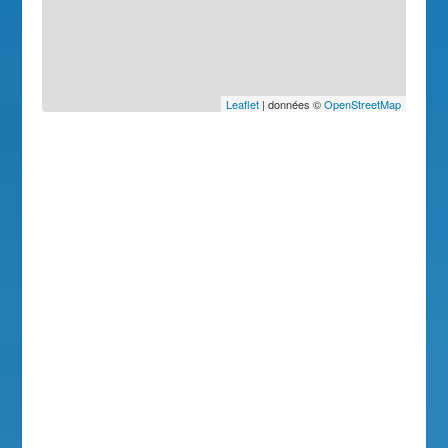
Leaflet
| données ©
OpenStreetMap