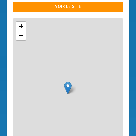
VOIR LE SITE
+
−