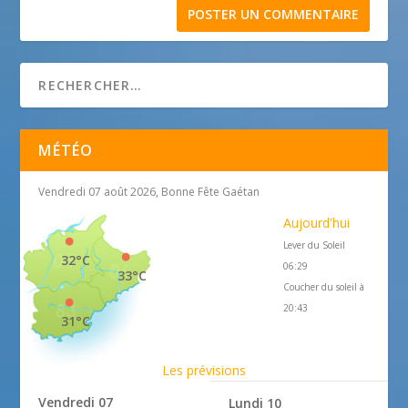
MÉTÉO
Vendredi 07 août 2026, Bonne Fête Gaétan
Aujourd'hui
Lever du Soleil
32°C
06:29
33°C
Coucher du soleil à
20:43
31°C
Les prévisions
Vendredi 07
Lundi 10