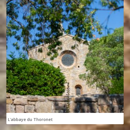
L'abbaye du Thoronet