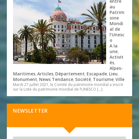
entre
au
Patrim
oine
Mondi
al de
l’Unesc
o
A la
une
,
Activit
és
,
Alpes-
Maritimes
Articles
Département
Escapade
Lieu
,
,
,
,
,
Monument
News Tendance
Société
Tourisme
Ville
,
,
,
,
Mardi 27 juillet 2021, le Comité du patrimoine mondial a inscrit
sur la Liste du patrimoine mondial de l’UNESCO
[…]
NEWSLETTER