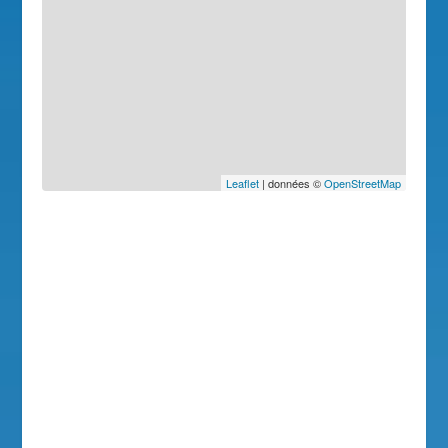
Leaflet
| données ©
OpenStreetMap