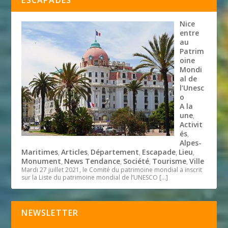
Nice
entre
au
Patrim
oine
Mondi
al de
l’Unesc
o
A la
une
,
Activit
és
,
Alpes-
Maritimes
Articles
Département
Escapade
Lieu
,
,
,
,
,
Monument
News Tendance
Société
Tourisme
Ville
,
,
,
,
Mardi 27 juillet 2021, le Comité du patrimoine mondial a inscrit
sur la Liste du patrimoine mondial de l’UNESCO
[…]
NEWSLETTER