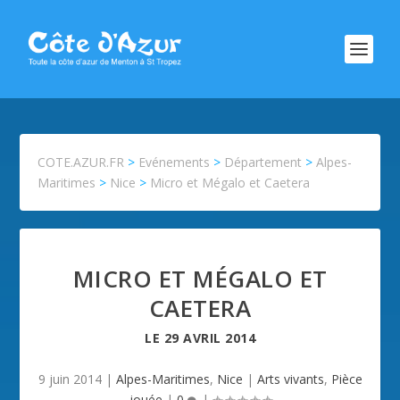
COTE.AZUR.FR
>
Evénements
>
Département
>
Alpes-
Maritimes
>
Nice
>
Micro et Mégalo et Caetera
MICRO ET MÉGALO ET
CAETERA
LE
29 AVRIL 2014
9 juin 2014
|
Alpes-Maritimes
,
Nice
|
Arts vivants
,
Pièce
jouée
|
0
|