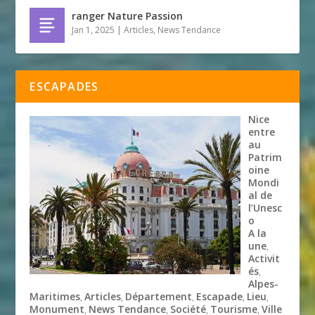
ranger Nature Passion
Jan 1, 2025
|
Articles
,
News Tendance
ESCAPADES
Nice
entre
au
Patrim
oine
Mondi
al de
l’Unesc
o
A la
une
,
Activit
és
,
Alpes-
Maritimes
Articles
Département
Escapade
Lieu
,
,
,
,
,
Monument
News Tendance
Société
Tourisme
Ville
,
,
,
,