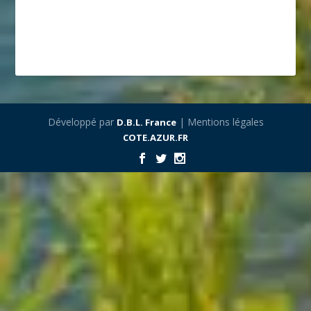
Développé par
| Mentions légales
D.B.L. France
COTE.AZUR.FR