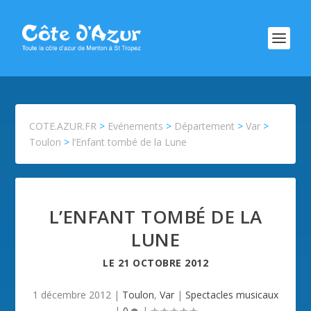
COTE.AZUR.FR
>
Evénements
>
Département
>
Var
>
Toulon
>
l’Enfant tombé de la Lune
L’ENFANT TOMBÉ DE LA
LUNE
LE
21 OCTOBRE 2012
1 décembre 2012
|
Toulon
,
Var
|
Spectacles musicaux
|
0
|