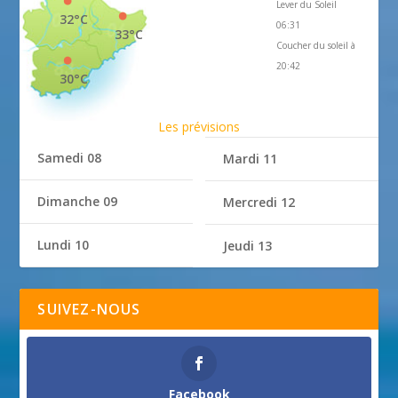
Lever du Soleil
32°C
06:31
33°C
Coucher du soleil à
20:42
30°C
Les prévisions
Samedi 08
Mardi 11
Dimanche 09
Mercredi 12
Lundi 10
Jeudi 13
SUIVEZ-NOUS
Facebook